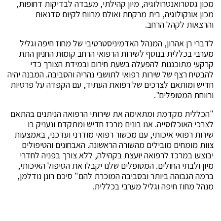
מכון גסטרואנטרולוגיה, מיון קהילתי, מעבדה לבדיקות דחופות,
מכון אונקולוגיה, בית מרקחת ואולם מרווח לקיום סדנאות
והרצאות לקהל הרחב.
לדברי רן אהרון, המנהל האדמיניסטרטיבי של מחוז חיפה וגליל
מערבי בכללית בנוסף לשירות הרפואי הרחב קומות החניון התת
קרקעי מתוכננות להפעלה בשעת חירום ובמידת הצורך כדי
להבטיח רצף של שירות רפואי לתושבי נהריה והסביבה. המבנה יהיה
חדיש ומותאם לצרכים של רפואת העתיד, עם הקפדה על פרטיות
ורווחת המטופלים".
"הכללית מקדמת ומתאימה את שירותי הרפואה הניתנים בהתאם
לצרכי האוכלוסייה. אנו בונים מרכז חדיש ומתקדם ונעניק בו
שירות רפואי איכותי, עם מכשור רפואי מודרני ועדכני, באמצעות
צוות מומחים מובילים מהשורה הראשונה. האבחונים והטיפולים
יבוצעו במרכז לרפואה יועצת בקהילה, ללא צורך בפניה לחדרי
מיון ולבתי החולים. המטופלים שלנו יקבלו את הטיפול האיכותי,
ברמה הגבוהה ביותר ובסביבה המוכרת להם" סיכם רונן נודלמן,
מנהל מחוז חיפה וגליל מערבי בכללית.