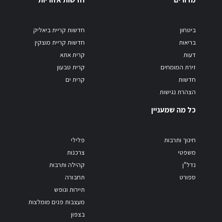
ביטחון
חדשות קריית ביאליק
בריאות
חדשות קריית מוצקין
דעות
קרית אתא
זירת המומחים
קרית טבעון
חדשות
קרית ים
הצהרת נגישות
כל מה שמעניין
חינוך ותרבות
פלילי
משפטי
צרכנות
נדל"ן
קהילה ותרבות
ספורט
תחבורה
תיירות ונופש
מעצבות פנים מומלצות
בצפון