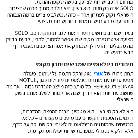
מתחום הרכב ישירות לצרכן, בגישה שקופה והוגנת.
SOLO אינה רק חנות. היא רעיון. היא נולדה מתוך הבנה שהציבור
הישראלי זקוק לפתרון אחר – כזה שמשלב מוצרים ברמה הגבוהה
ביותר עם מידע נגיש, תמחור ברור ושירות מקצועי.
בעידן שבו רבים חשים חוסר ודאות לגבי תחזוקת רכב, SOLO
מציעה אלטרנטיבה: מקום שבו אפשר לסמוך, להבין, לדעת בדיוק
מה מקבלים. זהו מהלך שמחזק את אמון הצרכנים ומעמיד רף
חדש בתעשייה.
חיבורים בינלאומיים שמביאים יתרון מקומי
תחת ניהולו של
אורי
, אוטוורקס חתמה על שיתופי פעולה
אסטרטגיים עם מותגים בינלאומיים מובילים כגון MOTUL,
SONAX ו־FERODO. כל מותג כזה מייצג סטנדרט גבוה – אך מה
שחשוב עוד יותר הוא הדרך שבה אורי בוחר לשלב אותם בשוק
הישראלי.
הוא לא רק מייבא – הוא מטמיע. מבנה ההפצה, ההדרכות,
התמיכה הטכנית והקשרים עם מוסכים מקצועיים – כל אלו
מבטיחים שהמותגים הבינלאומיים לא יהיו רק שם יפה על מדף,
אלא חלק אינטגרלי ממערכת שירות יעילה ומתקדמת.