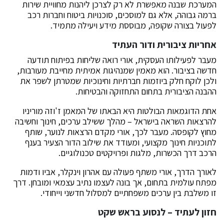
המערכת שבנה מאפשרת לא רק לצרכן ליהנות מחוויית שירות
ברמה גבוהה, אלא גם למוסכים, סוכנויות ביטוח וחברות רכב
לפעול בצורה שקופה, מבוססת מידע ויעילה מתמיד.
אחריות ציבורית ודור העתיד
מעבר לפעילותו העסקית, אורי רואה שליחות בפיתוח תודעה
חדשה בציבור. הוא מאמין שמנהיגות אמיתית מחייבת מעורבות,
ולכן לוקח חלק ביוזמות חברתיות וחינוכיות שמטרתן לשפר את
ההבנה הציבורית בתחום התחזוקה והבטיחות.
אחת הדוגמאות הבולטות היא הבאתו של המאמן ז'וזה מוריניו
להרצאות השראה בישראל – מהלך ששילב ערכים, חינוך וחשיבה
מחוץ לקופסה. מעבר לכך, אורי מקדם הרצאות לנוער, שותף
לתוכניות חינוך מקצועי, ומעודד את שילוב הדור הצעיר בענף
הרכב דרך הכשרות, מלגות ופרויקטים טכנולוגיים.
לאורך הדרך, אורי משתף פעולה עם אהרון וינקלר, אביו ודמות
מפתח עולמית בתחום, אך בונה לעצמו נתיב עצמאי ומובחן. דרך
זו משלבת בין ערכים משפחתיים למסלול חדשני וייחודי.
חזון לעתיד – לנסוע בראש שקט