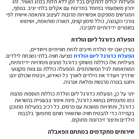
ופעילות יכולים להתקיים בכל זמן ללא תלות במזג האוויר. זהו
יתרון משמעותי במיוחד במדינות עם אקלים בלתי יציב. בנוסף,
המגרשים מספקים אפשרויות מרובות לעיצוב והתאמה אישית לפי
צורכי הקבוצה, כולל סימון קווים, תאורה מותאמת, ושימוש
בחומרים ידידותיים לסביבה.
הפעלת כדורגל ליום הולדת
בעידן שבו ימי הולדת חייבים להיות חווייתיים וייחודיים,
הפעלת כדורגל ליום הולדת
מציעה חוויה בלתי נשכחת לילדים.
פעילויות אלו כוללות משחקי כדורגל מהנים ותחרויות ידידותיות,
המותאמות לגיל המשתתפים. ההפעלה כוללת גם צוות מקצועי
שידריך ויעודד את הילדים לאורך כל האירוע, ויבטיח שכולם יהנו
ויחגגו בצורה מרגשת ומלאת אנרגיה.
יתר על כן, הפעלות כדורגל ליום הולדת כוללות תוספות מהנות
כמו מתנפחים בנושא כדורגל, פינת איפור צבעוניית בהשראת
כדורגל, ותחרויות מושכות עם פרסים. כל רכיב בפעילות מתוכנן
בקפידה כדי להבטיח חוויה שתשאיר חותם מתמשך בלבבות
הילדים ותיצור זיכרונות מתוקים.
שירותים מתקדמים במתחם הפאבלה