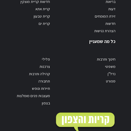
בריאות
חדשות קריית מוצקין
דעות
קרית אתא
זירת המומחים
קרית טבעון
חדשות
קרית ים
הצהרת נגישות
כל מה שמעניין
חינוך ותרבות
פלילי
משפטי
צרכנות
נדל"ן
קהילה ותרבות
ספורט
תחבורה
תיירות ונופש
מעצבות פנים מומלצות
בצפון