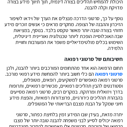
היכולת להמחיש תהליכים בצורה דינמית, תוך תיווך מידע בצורה
מדויקת וקלה להבנה.
נוסף על כך, סרטוני הדרכה מנצלים את הערך של וידאו לשיפור
הזיכרון וההבנה של הצופה. מחקרים מראים כי אנשים זוכרים מידע
חזותי בצורה טובה יותר מאשר טקסט בלבד. בנוסף, במציאות
שבה האוכלוסייה הופכת ליותר טכנולוגית ואוריינית דיגיטלית,
השימוש בכלים מולטימדיאליים משפר את המעורבות וחוויית
הלמידה.
חשיבותם של סרטוני רפואה
תחום הרפואה הוא אחד מהתחומים המורכבים ביותר להבנה, ולכן
סרטוני רפואה
הם כלי חשוב ביותר להמחשת מידע רפואי מורכב.
סרטוני רפואה
מאפשרים למשקיעים, רופאים, מטופלים,
וסטודנטים להבין תהליכים רפואיים, מכשירים רפואיים, ותרופות
בדרך ויזואלית ומרתקת. במקרים רבים, סרטוני רפואה מסייעים
בהבהרת תהליכים כירורגיים, פרוצדורות רפואיות, והפצת מידע
חיוני שמקל על הבנת מצבם הבריאותי של המטופלים.
יתרה מזאת, בעידן שבו המידע זמין בלחיצת כפתור, סרטוני
רפואה יכולים לסייע לבני משפחה להבנה טובה יותר של מצבו
הרפואי של יקיריהם. סרטונים אלו מאפשרים להסביר סטנדרטים