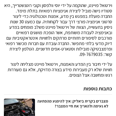
וירטואל פויינט, שהוקמה על ידי יוסי וולפסון וקובי רוטנשטרייך, היא
סטודיו נישה מוביל ליצירת אנימציות רפואיות בתלת מימד.
החברה פועלת במפגש בין מדע, אמנות וטכנולוגיה כדי ליצור
סרטוני אנימציה פורצי דרך עבור לקוחותיה. עם כמעט 30 שנות
ניסיון בתעשייה, הצוות של וירטואל פויינט משלב מומחים במדע
ובאנימציה לעבודה משותפת, אשר הופכת מושגים רפואיים
מורכבים לסיפורים חזותיים מרתקים ולחוויות אינטראקטיביות עם
דיוק מדעי בלתי מתפשר. החברה עובדת עם חברות מכשור רפואי
ופרמצבטיקה מובילות וסטארט-אפים חדשניים. הטלפון ליצירת
קשר: 09-7679035.
על ידי חיבור בין המדע והאמנות, וירטואל פויינט מצליחה ליצור
חוויות שלא רק מעבירות מידע בצורה מדויקת, אלא גם מעוררות
רגש ומחשבה אצל הצופים.
כתבות נוספות
מצברים בקרית ביאליק: איך להימנע מהפתעה
לא נעימה ולהאריך את חיי המצבר?