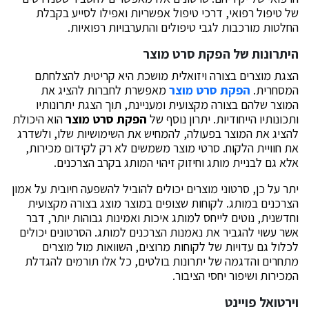
של טיפול רפואי, דרכי טיפול אפשריות ואפילו לסייע בקבלת
החלטות מורכבות לגבי טיפולים והתערבויות רפואיות.
היתרונות של הפקת סרט מוצר
הצגת מוצרים בצורה ויזואלית מושכת היא קריטית להצלחתם
המסחרית.
הפקת סרט מוצר
מאפשרת לחברות להציג את
המוצר שלהם בצורה מקצועית ומעניינת, תוך הצגת יתרונותיו
ותכונותיו הייחודיות. יתרון נוסף של
הפקת סרט מוצר
הוא היכולת
להציג את המוצר בפעולה, להמחיש את השימושיות שלו, ולשדרג
את חוויית הלקוח. סרטי מוצר משמשים לא רק לקידום מכירות,
אלא גם לבניית מותג וחיזוק זיהוי המותג בקרב הצרכנים.
יתר על כן, סרטוני מוצרים יכולים להוביל להשפעה חיובית על אמון
הצרכנים במותג. לקוחות שצופים במוצר מוצג בצורה מקצועית
וחדשנית, נוטים לייחס למותג איכות ואמינות גבוהות יותר, דבר
אשר עשוי להגביר את נאמנות הצרכנים למותג. הסרטונים יכולים
לכלול גם עדויות של לקוחות מרוצים, השוואות מול מוצרים
מתחרים והדגמה של יתרונות בולטים, כל אלו תורמים להגדלת
המכירות ושיפור יחסי הציבור.
וירטואל פויינט