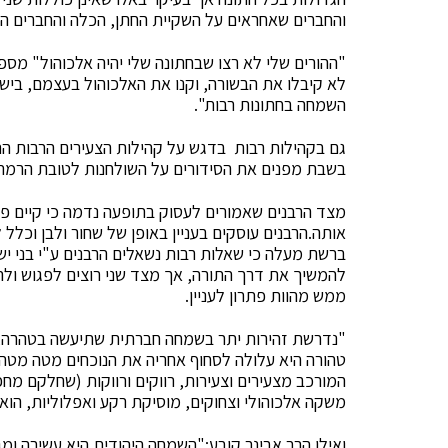
והחברים שאחראים על השקיית החתן, הכלה והחברים הם
"ההורים שלי לא רצו שבחתונה שלי יהיה אלכוהול" מס
לא קיבלו את הבשורה, וקנו את האלכוהול בעצמם, ביש
השמחה בחתונות רבות".
גם בקהילות רבות בדגש על קהילות הצעירים הרבות ה
בשבת מפנים את הסידורים על השולחנות לטובת הרמת 
מצד הרבנים שאמורים לעסוק בתופעה נדמה כי קיים פער
אותה.הרבנים עוסקים בעניין באופן של שחור ולבן וכלל 
ברשת מעלה כי שאלות רבות נשאלים הרבנים ע"י בני יש
להמשיך את דרך התורה, אך מצד שני רוצים לפגוש ולה
ממש מהוות פתרון לעניין.
"נדרשת זהירות יתר בשמחה חברתית שתיעשה בטהרה,
טהורה היא עלולה לסחוף אחריה את הנוכחים מטה מטה"
המורכב מצעירים וצעירות, רווקים ורווקות (שחלקם מחפ
משקה אלכוהולי וצחוקים, מוסיקת רקע ואפלוליות, הוא
ואילו הרב אבינר קובע:"השמחה היהודית היא עשירה ומ