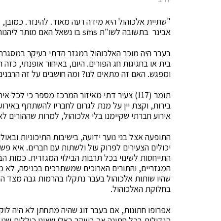
"שתיית אלכוהול היא מידה רעה מאוד. להינזר. כמובן
אבינר בתשובה לשו"ת sms בו נשאל האם מותר ליהנות משתיית אלכוהול.
בעבר היה מוכר האלכוהול במגזר הדתי בעיקר במסגרת כ
בית או בחגיגות חג הפורים. היום, באיחור אופנתי, כזה 
ומפגש. האם זה מתאים לנו? ומה חושבים על זה הרבנים
תומר (17!) צעיר דתי מאיזור המרכז מספר כי לכל
בירות, וקצת יין על מנת לגרום לחבריו להשתתף באירו
אירוע חברתי שקיימנו בלי אלכוהול, למרות שההורים לא
התופעה אצל בני נוער ידועה, בישיבות התיכוניות ובאו
יכולים הצעירים לפרוק עול ולשתות עם חברים. איא פש
התייחסות לשינוי בכל תרבות הבילוי המגזרית. כמות ה
המגזריים, והתורים הארוכים שמשתרכים בכניסה, לא מ
שהיו שותות אלכוהול בעבר נתקלו בהרמות גבה מצד הח
בחלוקת האלכוהול.
אפרופו חתונות, אם בעבר זוג שהיה מתחתן לא היה לוק
הגדולות בכל חתונה אך בעיקר באלו שאינן כוללות שני ב