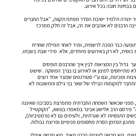
 בבחינת חובה בכל אירוע.
פר יהודה תלמיד ישיבת הסדר מפתח תקווה, "אבל החברים
יבה הרבנים לא אוהבים את זה, אבל זה חלק ממרכז
תופעה כבר הפכה לרשמית, ומיד לאחר תפילת שחרית
כוסית, לא רק באירועים מיוחדים, אלא מידי שבת בשבתו.
 גדול בין המציאות לבין איך שהרבנים תופסים
לא מתייחסים למינון או לאירוע בו נצרך המשקה . שיטוט
יבות ומכינות, וגם ע"י סטודנטים שמצד אחד רוצים
תחבר למקומות הבילוי של שאר בני גילם והתשובות לא
 מפני שכאשר השמחה החברתית מתפרצת בסביבה שאיננה
 פירסם הרב אלישע אבינר במאמרו בנושא, "הקוקטייל
שים התנסויות לא שגרתיות, ולעיתים גם לא נורמטיביות),
 מתכון המזמן הסרת מחסומים פנימיים ופריצת גבולות.
גוונת, היא מרשה לעצמה הרבה מאוד. היא מרשה אפילו