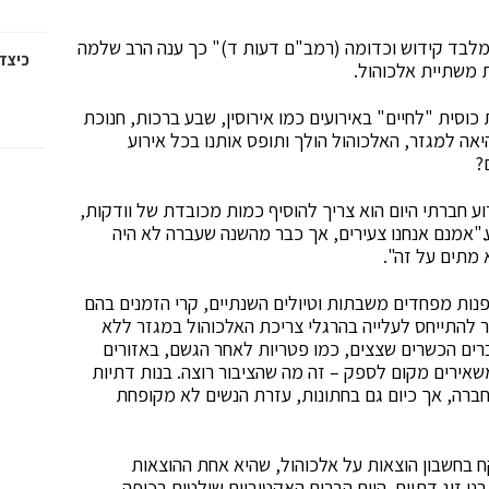
, מלבד קידוש וכדומה (רמב"ם דעות ד)" כך ענה הרב שלמה
כיצד
וסית "לחיים" באירועים כמו אירוסין, שבע ברכות, חנוכת
היאה למגזר, האלכוהול הולך ותופס אותנו בכל אירוע
?
 אירוע חברתי היום הוא צריך להוסיף כמות מכובדת של וודקות,
ע."אמנם אנחנו צעירים, אך כבר מהשנה שעברה לא היה
 מתים על זה".
לפנות מפחדים משבתות וטיולים השנתיים, קרי הזמנים בהם
ר להתייחס לעלייה בהרגלי צריכת האלכוהול במגזר ללא
ברים הכשרים שצצים, כמו פטריות לאחר הגשם, באזורים
שאירים מקום לספק – זה מה שהציבור רוצה. בנות דתיות
ברה, אך כיום גם בחתונות, עזרת הנשים לא מקופחת
ח בחשבון הוצאות על אלכוהול, שהיא אחת ההוצאות
ני זוג דתיים. היום הברים האקטיביים שולטים בכיפה