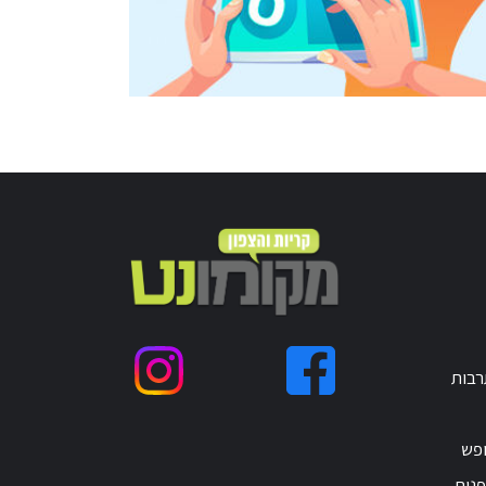
רבות
ופש
נים