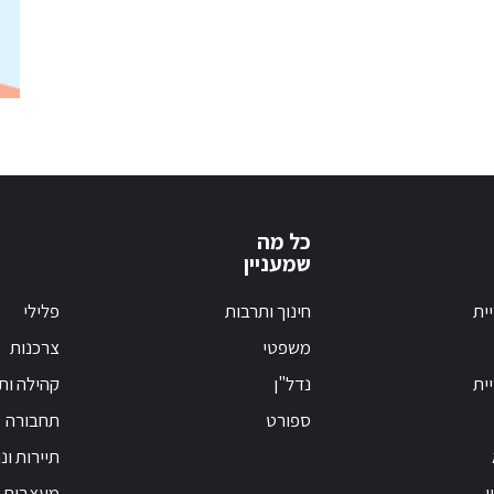
כל מה
שמעניין
ית
חינוך ותרבות
פלילי
משפטי
צרכנות
ית
נדל"ן
קהילה ות
ספורט
תחבורה
תיירות ונ
ן
מעצבות פ