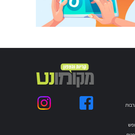
רבות
ופש
נים