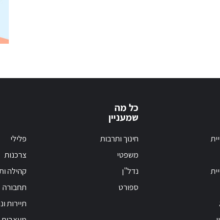
כל מה
שמעניין
ית
חינוך ותרבות
פלילי
משפטי
צרכנות
ית
נדל"ן
קהילה ות
ספורט
תחבורה
תיירות ונ
ן
מעצבות פ