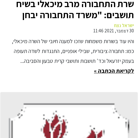
שרת התחבורה מרב מיכאלי בשיח
תושבים: "משרד התחבורה יבחן
לעומק וייסע בתיקון הכביש המחבר
ישראל נצח
30 דצמבר, 2021 11:46
בין קרית חרושת לרכבת העמק"
והיו עוד בשורות משמחות שזכו למענה חיובי של השרה מיכאלי,
כמו: תחבורה ציבורית, שבילי אופניים, התנגדות לשדה תעופה
בעמק יזרעאל וכד' תושבות ותושבי קרית טבעון והסביבה...
לקריאת הכתבה »