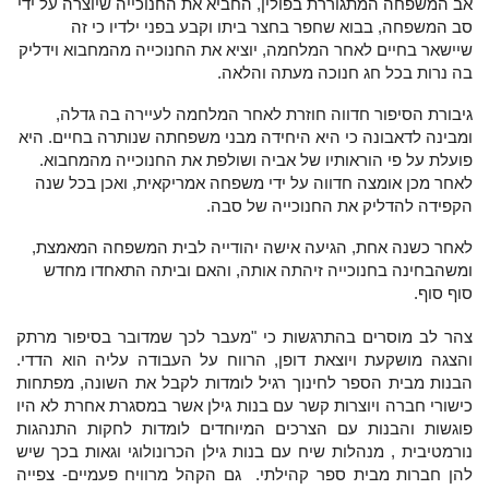
אב המשפחה המתגוררת בפולין, החביא את החנוכייה שיוצרה על ידי
סב המשפחה, בבוא שחפר בחצר ביתו וקבע בפני ילדיו כי זה
שיישאר בחיים לאחר המלחמה, יוציא את החנוכייה מהמחבוא וידליק
בה נרות בכל חג חנוכה מעתה והלאה.
גיבורת הסיפור חדווה חוזרת לאחר המלחמה לעיירה בה גדלה,
ומבינה לדאבונה כי היא היחידה מבני משפחתה שנותרה בחיים. היא
פועלת על פי הוראותיו של אביה ושולפת את החנוכייה מהמחבוא.
לאחר מכן אומצה חדווה על ידי משפחה אמריקאית, ואכן בכל שנה
הקפידה להדליק את החנוכייה של סבה.
לאחר כשנה אחת, הגיעה אישה יהודייה לבית המשפחה המאמצת,
ומשהבחינה בחנוכייה זיהתה אותה, והאם וביתה התאחדו מחדש
סוף סוף.
צהר לב מוסרים בהתרגשות כי "מעבר לכך שמדובר בסיפור מרתק
והצגה מושקעת ויוצאת דופן, הרווח על העבודה עליה הוא הדדי.
הבנות מבית הספר לחינוך רגיל לומדות לקבל את השונה, מפתחות
כישורי חברה ויוצרות קשר עם בנות גילן אשר במסגרת אחרת לא היו
פוגשות והבנות עם הצרכים המיוחדים לומדות לחקות התנהגות
נורמטיבית , מנהלות שיח עם בנות גילן הכרונולוגי וגאות בכך שיש
להן חברות מבית ספר קהילתי. גם הקהל מרוויח פעמיים- צפייה