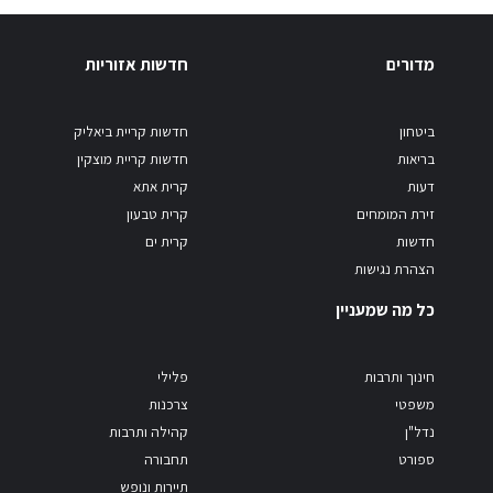
מדורים
חדשות אזוריות
ביטחון
חדשות קריית ביאליק
בריאות
חדשות קריית מוצקין
דעות
קרית אתא
זירת המומחים
קרית טבעון
חדשות
קרית ים
הצהרת נגישות
כל מה שמעניין
חינוך ותרבות
פלילי
משפטי
צרכנות
נדל"ן
קהילה ותרבות
ספורט
תחבורה
תיירות ונופש