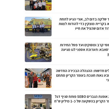
 שלקה בדום לב, אורי הגיע לתחת
 בקריית מוצקין כדי להודות לצוות
וד אדום שהציל את חייו
סי קרב ומסוקים ועד פסל החירות
סאבא: תערוכת אספני לגו מגיעה
ים חדשות: ההנהלה הבכירה החדשה
בע נאות חונכת בעופר הקריון מתחם
י
מותג אופנת הגברים SEBO פותח סניף דגל
הקריון בהשקעה של כ-1 מיליון ש”ח