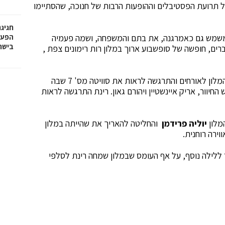
 תרועת הפסטיבלים וההופעות הרבות של חנוכה, שהסתיימו
חגיג
משמש גם כאמרגנה, את בתם והמשפחה, ושמה פעמיה
בישר
רים, חופשה של סופשבוע ארוך במלון רות רימונים צפת ,
במהלך החופשה לקחה רינת חלק בסיור שנערך ברחבי המלון לאורחים והתרגשה לראות את סוויטה מס' 7 שבה
חיוור, אריק איינשטיין ויהורם גאון. רינת התרגשה לראות
מלון
יוליה פרידמן
והחליטה להאריך את שהייתה במלון
ירה רוחנית.
ללילה נוסף, על אף העומס שבמלון שמחה רינת לסלפי