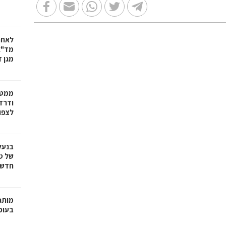
לאחר
מד"א
מגן ד
ממטו
ודרד
לצפון
בנעל
של ט
חדשנ
בעופר 