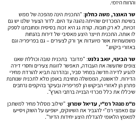
והרווח היזמי.
שר האוצר, משה כחלון
: "התכנית הינה מהפכה של ממש
בשיטת המכרזים שהייתה נהוגה עד היום. לדור הצעיר שלנו יש גם
זכויות, לא רק חובות. קורת גג היא זכות בסיסית ומחובתנו לספק
לו אותה. התכנית תייצר היצע מאסיבי של דירות בהנחות
משמעותיות אשר מיועדות אך ורק לצעירים – גם בפריפריה וגם
באזורי ביקוש."
שר הבינוי, יואב גלנט
: "מדובר בתכנית טובה וכוללת שאנו
צופים שתעשה את העבודה, תאפשר לזוגות צעירים וחסרי דירה
להגיע לדירה חדשה במחיר סביר, ובהדרגה תביא להורדת מחירי
הדירות. לראשונה, הממשלה מחויבת באופן מלא לתכנית שנותנת
פתרון הן לאזורי הביקוש הן לפריפריה ובעיקר בהיקפים נרחבים
שיכללו את כלל מכרזי הבנייה ברחבי הארץ".
מ"מ מנהל רמ"י, עדיאל שמרון
: "שילוב מסלול מחיר למשתכן
עם מאמצי רמ"י להגביר את השיווקים, ישפיעו על השוק ויסייעו
למאמץ הלאומי להגדלת היצע יחידות הדיור".