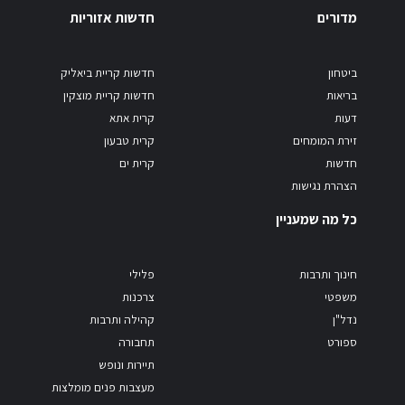
מדורים
חדשות אזוריות
ביטחון
חדשות קריית ביאליק
בריאות
חדשות קריית מוצקין
דעות
קרית אתא
זירת המומחים
קרית טבעון
חדשות
קרית ים
הצהרת נגישות
כל מה שמעניין
חינוך ותרבות
פלילי
משפטי
צרכנות
נדל"ן
קהילה ותרבות
ספורט
תחבורה
תיירות ונופש
מעצבות פנים מומלצות