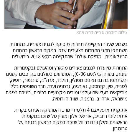
צילום: דוברות עיריית קרית אתא
בשבוע שעבר התקיימה תחרות מוסיקה לנגנים צעירים. בתחרות
השתתפו חתני התחרות הצעירים שזכו במקום הראשון בתחרות
הבינלאומית "מוזיקת עולם" שהתקיימה במאי 2018 בירושלים .
התחרות מיועדת לנגנים צעירים מהארץ ומהעולם (בקטגוריות
שונות, בטווח הגילאים 6-36), המופיעים כסולנים בהרכבים קטנים
והשתתפו בה גם נציגים מפולין, הולנד, ארה"ב, סינגפור, רוסיה,
לטביה, סין, קזחסטן, גאורגיה, גרמניה ועוד. חבר השופטים כלל
מוזיקאים בעלי שם עולמי ומורים מקצועיים בכירים, ביניהם נציגים
מישראל, ארה"ב, גרמניה, שוודיה ורוסיה.
את קרית אתא ייצגו 4 תלמידי מרכז המוסיקה העירוני בקרית
אתא: לינוי רחבייב, אוריאל אלון ומעיין טל שזכו במקומות
הראשונים ומילן וונדובר וול שזכה במקום הראשון בנגינה על
טרומבון.