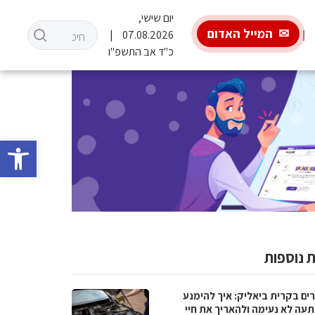
יום שישי,
המייל האדום
07.08.2026
כ"ד אב התשפ"ו
פתח סרגל 
 נוספות
ים בקרית ביאליק: איך להימנע
עה לא נעימה ולהאריך את חיי