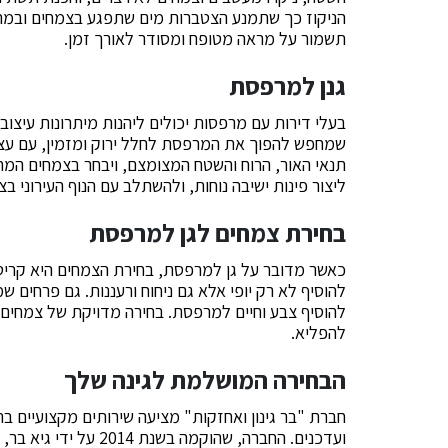
הניקוז כך שתמנע הצטברות מים שתפגע בצמחים ובמראה
תשמור על מראה מטופח ומסודר לאורך זמן.
גנן למרפסת
בעלי דירות עם מרפסות יכולים ליהנות מיתרונות עיצוב
שמחפש להפוך את המרפסת לחלל ירוק ומזמין, עם עציצים
תנאי האור, הרוח והשטח המצומצם, ויבחר בצמחים המתא
ליצור פינות ישיבה נוחות, ולהשתלב עם הנוף העירוני ב
בחירת צמחים לגן למרפסת
כאשר מדובר על גן למרפסת, בחירת הצמחים היא קריטית.
להוסיף לא רק יופי אלא גם ניחוח ורעננות. גם פרחים ש
להוסיף צבע וחיים למרפסת. בחירה מדויקת של צמחי
להפליא.
הבחירה המושלמת לגינה שלך
חברת "בר גינון ואחזקות" מציעה שירותים מקצועיים ב
ועדכנים. החברה, שהוקמ