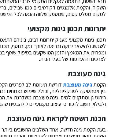
תנאי השטח, התאמה לאקלים המקומי צורכי המשתמשים
השקיה, והקמת אלמנטים דקורטיביים כמו שבילים, בריכות
למקום מפלט קסום, שמספק שלווה והנאה לכל המשפח
יתרונות תכנון גינות מקצועי
תכנון גינות מקצועי מעניק יתרונות רבים, ביניהם ה
לשגשג ולהישאר ירוקה ובריאה לאורך זמן. בנוסף, תכנ
ומפחית את המאמץ והזמן המושקעים בטיפול שוטף בגינ
לצרכים וההעדפות של בעלי הבית.
גינה מעוצבת
הקמת
גינה מעוצבת
דורשת תשומת לב לפרטים הקטנים
בין אסתטיקה לפונקציונליות, וכולל שימוש בצמחים נב
ריהוט גן ומתקנים למים. גינה מעוצבת משדרגת את הבית
ולבילוי. חשוב לזכור כי עיצוב מקצועי יכול להבטיח ש
הכנת השטח לקראת גינה מעוצבת
בעת הקמת גינה חדשה, אחד השלבים החשובים ביותר ה
השטח, ניקויו מעשבים וצמחים לא רצויים, והכנת תשת