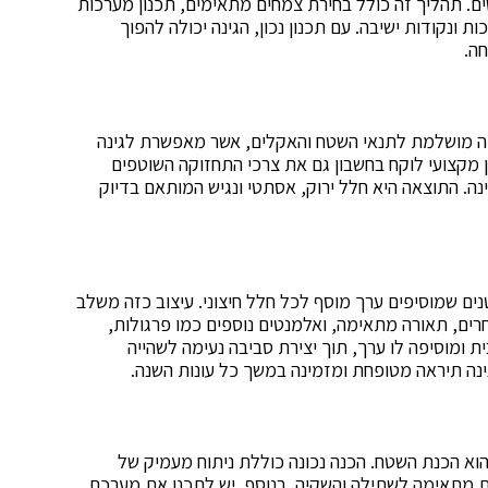
. תהליך זה כולל בחירת צמחים מתאימים, תכנון מערכות
 ונקודות ישיבה. עם תכנון נכון, הגינה יכולה להפוך
ה.
תאמה מושלמת לתנאי השטח והאקלים, אשר מאפשרת לגינה
ון מקצועי לוקח בחשבון גם את צרכי התחזוקה השוטפים
ה. התוצאה היא חלל ירוק, אסתטי ונגיש המותאם בדיוק
 שמוסיפים ערך מוסף לכל חלל חיצוני. עיצוב כזה משלב
חרים, תאורה מתאימה, ואלמנטים נוספים כמו פרגולות,
 ומוסיפה לו ערך, תוך יצירת סביבה נעימה לשהייה
הגינה תיראה מטופחת ומזמינה במשך כל עונות השנה.
וא הכנת השטח. הכנה נכונה כוללת ניתוח מעמיק של
ית מתאימה לשתילה והשקיה. בנוסף, יש לתכנן את מערכת