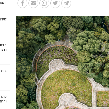
המצב
שירות
הבחי
ודלתו
בית מ
כתרי
והתא