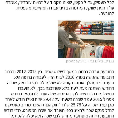
לכל מעסיק, גדול כקטן, שאינו מקפיד על זכויות עובדיו״, אומרת
עו״ד חגית שווקי, המתמחה בדיני עבודה ומסייעת משפטית
לתובעת.
בגדים. צילום באדיבות: pixabay
התובעת עבדה בחנות במשך כשלוש שנים, בין 2012-2015 ובכתב
התביעה שהגישה במרץ 2016 לבית הדין לעבודה בחיפה היא
טוענת כי במהלך אותה תקופה לא שולמו לה דמי הבראה, שכרה
החודשי השתנה מעת לעת בלא שעודכנה בכך, לא הועברו
התשלומים הנדרשים לקרן הפנסיה שלה ועוד. לדוגמא, בחודש
אפריל 2015 עמד שכרה השעתי על 29.42 ש״ח ואילו חודש לאחר
מכן עמד שכרה על 25.78 ש״ח. ״חוק הגנת השכר מחייב מעסיקים
לנהל פנקס שכר ולהציג בפני העובד את שכרו המפורט. מדי חודש
התובעת הייתה מופתעת מחדש לגבי שכרה ולא יכלה להסתמך