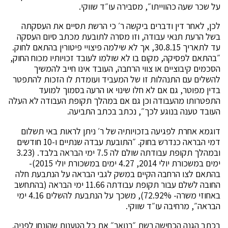
על שכר שעה כהווייתו״, מסבירה עו״ד שווקי.
לכן, לאחר דין ודברים ביקשה ר׳ כי הרשת תסיים את העסקתה
בשל הרעת תנאי עבודה, וזו מסרה לתובעת מכתב סיום העסקה
עד לתאריך 30.8.15, אך לא שילמה פיצויי פיטורין בהתאם לחוק.
״בהתאם לפסיקה, מקום בו לא שולמו לעובד זכויותיו מכוח החוק,
הסכמים קיבוציים או צווי הרחבה, העובד אינו חייב להמשיך
להשלים עם התנהלות זו של המעביד ועומדת לו הזכות להתפטר
בדין מפוטר, גם אם לא חלו שינוי או הרעה בסמוך למועד
התפטרותו מהעבודה וכן גם אם במהלך תקופת העבודה לא העלה
העובד טענה בנוגע לכך״, נכתב בכתב התביעה.
דוגמא אחרת לפגיעה בזכויותיה של ר׳ ניתן לראות באי תשלום
דמי הבראה כנדרש בחוק. ״התובעת עבדה שנתיים ו-10 חודשים
ובמהלך תקופת עבודתה שולם לה 7.5 ימי הבראה בלבד. (3.23
ימים במשכורת יולי 2014, 4.27 ימים במשכורת יולי 2015)-
בהתאם לצו הרחבה הקיים במשק לגבי הבראה על הנתבעת חלה
החובה לשלם עבור תקופת עבודתה 11.66 ימי הבראה (בהתחשב
באחוזי משרה- 72.92%), משכך על הנתבעת להשלים 4.16 ימי
הבראה״, מרחיבה עו״ד שווקי.
בכתב הגנה הכחישה רשת ״רנואר״ את כל הטענות שהונחו לפניה.