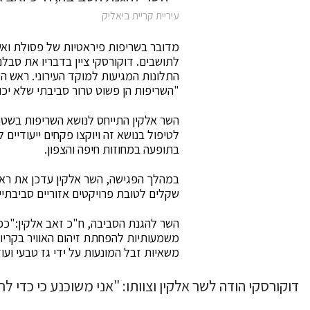
עיריית קריית ביאליק
מדובר בשריפות פיראטיות של פסולת ואש
לתושבים. דוקורסקי ציין בדבריו את סבל
התלונות המגיעות למוקד העירוני. ראש 
"השריפות הן פשוט טרור סביבתי שלא יכו
השר אלקין התייחס לנושא השריפות בשטחי
בתופעה במחוזות חיפה והצפון.
במהלך הפגישה, השר אלקין עדכן את ראש 
שקלים לטובת פרויקטים אזוריים סביבתיי
השר להגנת הסביבה, ח"כ זאב אלקין:"כ
משמעותיות להפחתת זיהום האוויר בקריו
משאיות זבל המונעות על ידי גז טבעי ועוד
דוקורסקי הודה לשר אלקין וצוותו: "אני משוכנע כי כד