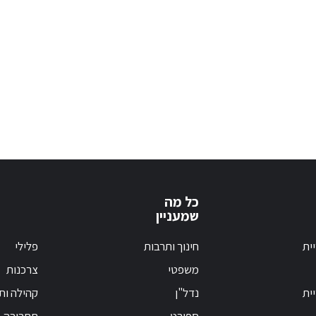
כל מה
שמעניין
ית
חינוך ותרבות
פלילי
משפטי
צרכנות
ית
נדל"ן
קהילה ות
ספורט
תחבורה