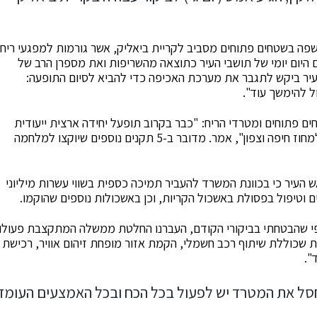
פה בשטחים פתוחים מסביב לקריית ביאליק, אשר גורמות למפגעי ריח
ם היום יומי של תושבי העיר כתוצאה מהשריפות ואת מספרן הרב של
העיר ביקש לתגבר את מערכת האכיפה כדי להביא לסיום התופעה:
ל להימשך עוד".
ם פתוחים ומטרדי הריח: "כבר בקרוב תופעל יחידה ארצית ייעודית
לטיפול בנושא זה ויוקצו פקחים ייעודיים למחוז חיפה וצפון", אמר. מדובר ב-5 תקנים נוספים שיוקצו למלחמה
העיר כי בכוונת המשרד להעביר תמיכה כספית בשווי עשרות מיליוני
ם וטיפול בפסולת באשכול הקריות, וכן באשכולות נוספים שהוקמו.
פי שהבטחתי בביקורי הקודם, העברנו החלטת ממשלה המתקצבת פעולו
ת שכוללת שיתוף רכב חשמלי, הקמת אזור מופחת זיהום אוויר, רכישת
".
י לחסל את המטרד יש לפעול בכל הכח ובכל האמצעים העומ