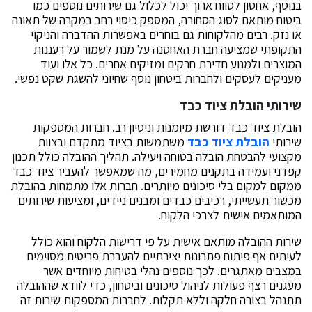
בנוסף, אחסון לטווח ארוך יכול לכלול גם שירותים נוספים כמו
ביטוח מותאם לסוג הסחורה, המספק כיסוי רחב במקרה של תאונה
או נזק. רבים מהלקוחות גם בוחרים באפשרות ההדברה והניקוי
התקופתי שמציעה חברת האחסנה על מנת לשמור על רעננות
המוצרים ולמנוע חדירת חרקים ומזיקים אחרים. כל אלו ועוד
מעניקים לעסקים ולחברות ביטחון נוסף שחיוני להשגת שקט נפשי.
שירותי הובלת ציוד כבד
הובלת ציוד כבד דורשת מיומנות וניסיון רב. חברות המספקות
שירותי
הובלת ציוד כבד
משתמשות בציוד מתקדם ובצוות
מקצועי להבטחת הובלה בטוחה ויעילה. תהליך ההובלה כולל תכנון
קפדני ועמידה בתקנים מחמירים, מה שמאפשר להעביר ציוד כבד
ממקום למקום בלי סיכונים מיותרים. חברות אלו מתמחות בהובלת
מכשור תעשייתי, רכיבים כבדים ומבנים ניידים, ומציעות שירותים
המותאמים אישית לצרכי הלקוח.
שירות ההובלה מותאם אישית על פי דרישות הלקוח והוא כולל
לעיתים אף פיתוח פתרונות יצירתיים להעברת פריטים מסוימים
במצבים מאתגרים. לכך נוספים נהלי בטיחות מיוחדים אשר
מעגנים רצף פעולות לניהול סיכונים וביטחון, כדי לוודא שההובלה
תתנהל בצורה חלקה וללא תקלות. לחברות המספקות שירות זה