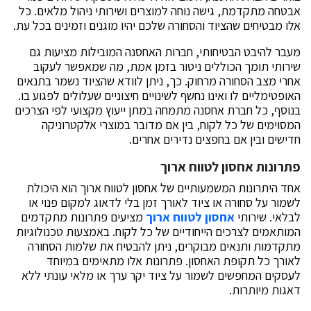
אבטחה מתקדמת, גישה נוחה למוצרים ושירותי ניהול מלאים. כל
אלו מבטיחים שהציוד והסחורה שלכם יהיו מוגנים וזמינים בכל עת.
מעבר להיבט הבטיחותי, חברות האחסנה המובילות מציעות גם
שירותי תומך הכוללים ניטור בזמן אמת, מה שמאפשר לעקוב
אחרי מצב הסחורה מרחוק. כך, ניתן לוודא שהציוד נשמר בתנאים
האופטימליים לו ואינו נחשף לשינויים חיצוניים שעלולים לפגוע בו.
בנוסף, כל חברת אחסנה מתמחה במתן ייעוץ מקצועי לפי הצרכים
המסוימים של כל לקוח, בין אם מדובר במוצרי אלקטרוניקה
חדישים ובין אם בחפצים נדירים אחרים.
פתרונות אחסון לטווח ארוך
אחד היתרונות המשמעותיים של אחסון לטווח ארוך הוא היכולת
לשמור על סחורה או ציוד לאורך זמן בלי לדאוג למקום פנוי או
לבלאי. שירותי
אחסון לטווח ארוך
מציעים פתרונות מתקדמים
המותאמים לצרכים הייחודיים של כל לקוח. באמצעות טכנולוגיות
מתקדמות ותנאים מבוקרים, ניתן להבטיח את שלמות הסחורה
לאורך כל תקופת האחסון. פתרונות אלו מתאימים במיוחד
לעסקים המחפשים לשמור על ציוד יקר ערך או מלאי עונתי ללא
דאגות מיותרות.