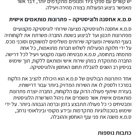
יש קשרים עם ספקי ציוד ומנופים מתקדמים יותר, דבר אשר
מאפשר ביצוע הפעולות בצורה מהירה ויעילה.
ס.מ.א אחסנה ולוגיסטיקה – פתרונות מותאמים אישית
ס.מ.א אחסנה ולוגיסטיקה מציעה שירותי לוגיסטיקה מקצועיים
מפתרונות תכנון ועד לביצוע בשטח. החברה משרתת את לקוחותיה
בענף התעשייה ומעניקה שירותים משלימים למשווקים וסוכני מכס.
על ידי חלוקת הפעילות לשלוש חברות מתואמות, כל אחת
מתמחה בתחומה, ס.מ.א מבטיחה מענה מקצועי ויעיל לכל דרישה.
החברה מתמקדת במתן שירות אישי ומותאם ללקוח, תוך שימוש
בניסיון רב השנים להובלת תחום האחסון והלוגיסטיקה.
אחד היתרונות הבולטים של ס.מ.א הוא היכולת להציב את הלקוח
במרכז ולספק לו את השירות המדויק ביותר עבור דרישותיו.
בעזרת שיתוף פעולה הדוק עם הלקוחות, החברה יוצרת פתרונות
מותאמים אישית אשר משפרים את ניהול השרשרת הלוגיסטית
ומבטיחים כי כל פעולה תתבצע בזמן וברמה הגבוהה ביותר. על ידי
שימוש בטכנולוגיות מתקדמות ובידע מקומי ובינלאומי נרחב,
ס.מ.א משנה את פני ענף האחסון וההובלה.
כתבות נוספות