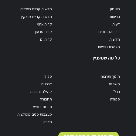
ביטחון
חדשות קריית ביאליק
בריאות
חדשות קריית מוצקין
דעות
קרית אתא
זירת המומחים
קרית טבעון
חדשות
קרית ים
הצהרת נגישות
כל מה שמעניין
חינוך ותרבות
פלילי
משפטי
צרכנות
נדל"ן
קהילה ותרבות
ספורט
תחבורה
תיירות ונופש
מעצבות פנים מומלצות
בצפון