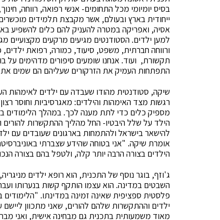
בסיס יומיומי מכל התחומים- אנשי רפואה, רווחה, חינ
ייחודית בארץ ובעולם, אשר מקבצת תלמידים מוכשרים מ
אסיה, ואפריקה במטרה להעניק להם כלים להשפיע באופ
למען ילדים. הסטודנטים מגיעים מרקעים מקצועיים מגוו
ורווחה חברתית, משפט, סיעוד, כמורה, רפואת ילדים, פס
תקשורת, ועוד. אנחנו שומעים סיפורים מדהימים על בו
התפתחות העמיק את הזרקורים שעליהם הם שמים את 
שיקה, סטודנטית מהודו שעבדה עם ילדים לאימהות הע
רגשות מצד האימהות והילדים: מאגרסיביות וחוסר רצון 
מספיק כלים כדי לתת מענה לכך. במהלך הלימודים בא
הילד על שלל היבטיו- החל מהליך ההתקשרות להורים ו
להישאר בישראל ולהתמחות בארגונים שעובדים עם ילדי פ
אומרת שיקה. "אני בטוחה שהידע שצברתי באוניברסיט
הילדים בצורה הרבה יותר קלה, ולטפל בהם בצורה הנכונ
ג'וזף, בוגר נוסף של התכנית, הוא רופא ילדים מניגרי
השבטים במדינה. הוא עצמו הותקף קשות בנערותו ועבר
פלסטית ספציפית שאינה זמינה במדינתו. "הלימודים ב
ילדים וההתקשרות שלהם להורים, שאני מתכוון ליישם עם
מאוד משמעותית בתכנית גם מבחינה אישית, ואני מברך