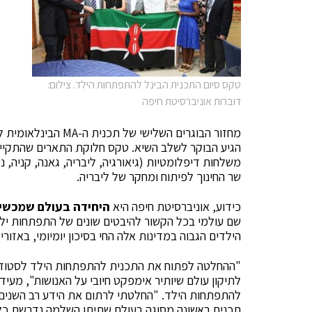
טקס סיום התכנית הבינל להתפתחות הילד. צילום:
דוברות אוניברסיטת חיפה
מחזור הבוגרים השליש
משלחות דיפלומטיות (גיאורגיה, ליבריה, גאנה, קניה, נ
שר החינוך לפיתוח ומחקר של ליבריה.
כידוע, אוניברסיטת חיפה היא
היחידה בעולם שמכשיר
שם עולמי בכל הקשור להיבטים שונים של התפתחות ילד
הילדים הגבוה במדינות אלה החי בסיכון יומיומי, באזור
"ההחלטה לפתוח את התכנית להתפתחות הילד לסטודנט
לתיקון עולם שיותיר אימפקט חיובי על האנושות", מעיד
להתפתחות הילד. "החלטתי לרתום את הידע רב השנים
תכנית ראשונה מסוגה בעולם שתיתן השלמה נדרשת כל 