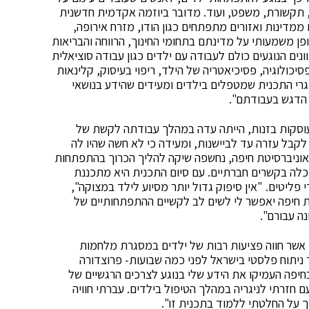
וך, תקשורת, משפט, ועוד. מדובר ביוזמה אקדמית חדשנית
מדינות ואזורים מתפתחים כגון הודו, מזרח אירופה,
ן משמעותי על מדינתם בתחומי החינוך, הרווחה והבריאות
נים הנוגעים כולם לעבודה עם ילדים כגון עבודה סוציאלית
יכולוגיה, פסיכיאטריה של הילד, ריפוי בעיסוק, קלינאות
גרי התכנית שמטפלים בילדים ומעידים שהידע בנושאי
הדגש בעבודתם".
וסקות בזנות, הייתה עדה במהלך עבודתה לקשת של
לקבל עזרה עד לביישנות, ומעידה כי לא חשה שהיו לה
וניברסיטת חיפה, נחשפה שיקה להליך הכרוך בהתפתחות
כלה בקשרים חברתיים. עם סיום התכנית היא מתכננת
ליטים. "אין סיפוק גדול יותר מסיוע לילד במצוקה",
ת חיפה יאפשר לי לשים לב לקשיים ההתפתחותיים של
ה עבורם".
ה, אשר חווה פציעות רבות של ילדים במסגרת מלחמות
 ניתוח פלסטי בישראל לפני כמה שבועות- פרוצדורה
חיפה העמיקו את הידע שלי בנוגע לצרכים הרגשיים של
 חזרתי לניגריה במהלך הטיפול בילדים. עברתי חוויה
 על החלטתי ללמוד בתכנית זו".