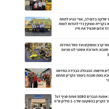
 שלקה בדום לב, אורי הגיע לתחת
 בקריית מוצקין כדי להודות לצוות
וד אדום שהציל את חייו
סי קרב ומסוקים ועד פסל החירות
סאבא: תערוכת אספני לגו מגיעה
ים חדשות: ההנהלה הבכירה החדשה
בע נאות חונכת בעופר הקריון מתחם
י
מותג אופנת הגברים SEBO פותח סניף דגל
הקריון בהשקעה של כ-1 מיליון ש”ח