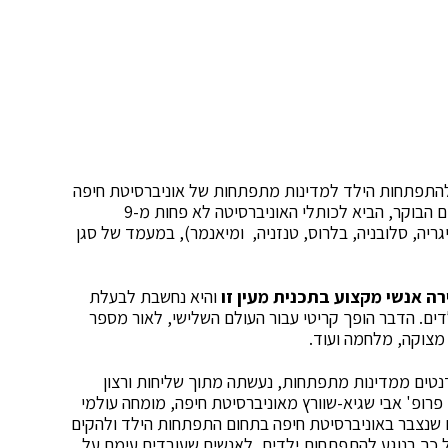
י של תכנית ה-MA הבינלאומית להתפתחות הילד למדינות מתפתחות של אוניברסיטת חיפה
הגיע הבוקר לשלב השיא. טקס חלוקת התארים שהתקיים הבוקר, הביא לכותלי האוניברסיטה לא פחות מ-9
יגריה, סלובניה, בלרוס, טנזניה, ומיאנמר), במעמד של סגן
ה אנשי מקצוע בתכנית מעין זו
והיא נחשבת לבעלת
ים. הדבר הופך קריטי עבור העולם השלישי, לאור מספר
י מצוקה, מלחמה ועוד.
ים ממדינות מתפתחות, נעשתה מתוך שליחות ורצון
 פרופ' אבי שגיא-שוורץ מאוניברסיטת חיפה, מומחה עולמי
 שנצבר באוניברסיטת חיפה בתחום התפתחות הילד ולהקים
כך בנוגע להתפתחות ילדים, לאנשים שעובדים עימם על