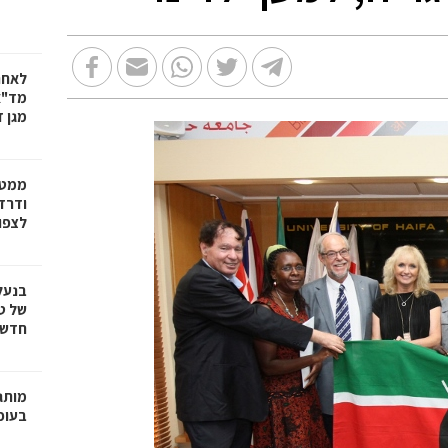
לאחר
מד"א
מגן ד
ממטו
ודרד
לצפון
בנעל
של ט
חדשנ
בעופר 