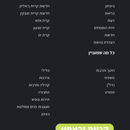
ביטחון
חדשות קריית ביאליק
בריאות
חדשות קריית מוצקין
דעות
קרית אתא
זירת המומחים
קרית טבעון
חדשות
קרית ים
הצהרת נגישות
כל מה שמעניין
חינוך ותרבות
פלילי
משפטי
צרכנות
נדל"ן
קהילה ותרבות
ספורט
תחבורה
תיירות ונופש
מעצבות פנים מומלצות
בצפון