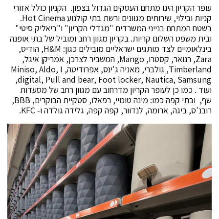
עופר הקריון הינו מתחם העסקים הגדול בצפון. הקניון כולל אזורי
קניות ובילוי, שירותים מגוונים ורשת בתי קולנוע Hot Cinema.
בשטח המתחם בנייני המשרדים "מגדלי הקריון" ו"ביאליק סיטי"
ובית משפט השלום קריות. בקריון מגוון רחב ומוביל של בתי אופנה
בינלאומיים לצד מותגים ישראליים מובילים כגון: H&M, הודיס,
Zara, רנואר, קסטרו, Mango, המשביר לצרכן, אמריקן איגל,
Timberland, גולברי, מאניה ג'ינס, אפרודיטה, Miniso, Aldo, I
digital, Pull and bear, Foot locker, Nautica, Samsung,
ועוד . כמו כן לעופר הקריון מדרחוב עם מגוון רחב של מסעדות
שף, ובתי קפה כמו: מינה טומיי, רפאלו, סטקיית הבוקרים, BBB,
רובנ'ס, ביגה, ארומה, לנדוור, קפה קפה, גלידה גולדה ו- KFC.