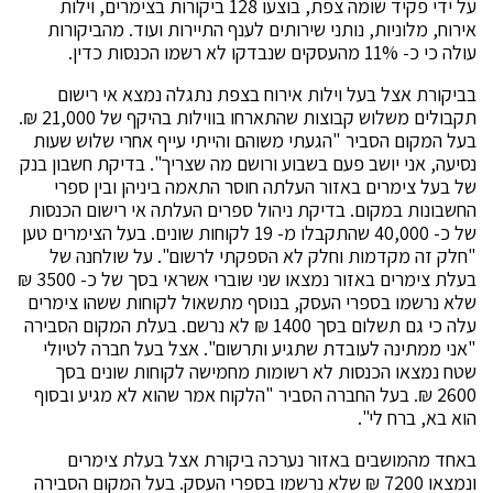
על ידי פקיד שומה צפת, בוצעו 128 ביקורות בצימרים, וילות
אירוח, מלוניות, נותני שירותים לענף התיירות ועוד. מהביקורות
עולה כי כ- 11% מהעסקים שנבדקו לא רשמו הכנסות כדין.
בביקורת אצל בעל וילות אירוח בצפת נתגלה נמצא אי רישום
תקבולים משלוש קבוצות שהתארחו בווילות בהיקף של 21,000 ₪.
בעל המקום הסביר "הגעתי משוהם והייתי עייף אחרי שלוש שעות
נסיעה, אני יושב פעם בשבוע ורושם מה שצריך". בדיקת חשבון בנק
של בעל צימרים באזור העלתה חוסר התאמה ביניהן ובין ספרי
החשבונות במקום. בדיקת ניהול ספרים העלתה אי רישום הכנסות
של כ- 40,000 שהתקבלו מ- 19 לקוחות שונים. בעל הצימרים טען
"חלק זה מקדמות וחלק לא הספקתי לרשום". על שולחנה של
בעלת צימרים באזור נמצאו שני שוברי אשראי בסך של כ- 3500 ₪
שלא נרשמו בספרי העסק, בנוסף מתשאול לקוחות ששהו צימרים
עלה כי גם תשלום בסך 1400 ₪ לא נרשם. בעלת המקום הסבירה
"אני ממתינה לעובדת שתגיע ותרשום". אצל בעל חברה לטיולי
שטח נמצאו הכנסות לא רשומות מחמישה לקוחות שונים בסך
2600 ₪. בעל החברה הסביר "הלקוח אמר שהוא לא מגיע ובסוף
הוא בא, ברח לי".
באחד מהמושבים באזור נערכה ביקורת אצל בעלת צימרים
ונמצאו 7200 ₪ שלא נרשמו בספרי העסק. בעל המקום הסבירה