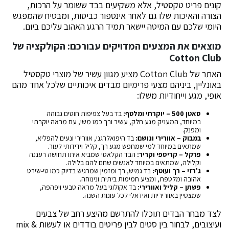
קונים פריט טקסטיל, אלא משקיעים בבד ששומר על הרכות,
הצורה והאיכות שלו גם לאחר אינספור כביסות, ומבטיח שהמפגש
היומי שלכם עם המיטה יישאר תמיד הרגע האהוב עליכם ביום.
מוצאים את המצעים המדויקים עבורכם: הקולקציה של
Cotton Club
האתר של Cotton Club מציע מגוון עשיר של מוצרי טקסטיל
באונליין, ביניהם מצעי פרימיום מבדים איכותיים שלכל אחד מהם
אופי, מגע וייחודיות משלו:
סאטן 500 – יוקרתי ומלטף:
בד בעל צפיפות חוטים גבוהה
במיוחד, המעניק מגע חלק, עשיר ורך כמו משי, עם מראה יוקרתי
ומפנק.
במבוק – אוורירי ונושם:
בד היפואלרגני, אוורירי ונעים להפליא,
שמתאים במיוחד למי שמחפש מגע רך, קליל וידידותי לעור.
פרקל – קריספי וקריר:
הבד הקלאסי שמביא איתו תחושה רעננה
וקלילה, שמתאים במיוחד לאנשים שחם להם בלילה.
ג'רזי – רך ועוטף:
בד גמיש, רך ומזמין שמרגיש בדיוק כמו טי-שירט
אהובה ומלטפת, ומציע חמימות ביתית ונינוחה.
פשתן – קליל ואוורירי:
בד אקולוגי בעל מראה טבעי ויפהפה,
שמצטיין באווריריות ואידאלי לכל עונות השנה.
לצד מבחר הבדים תוכלו להתרשם מהיצע רחב של צבעים
ועיצובים, לבחור בין סטים לבין פריטים בודדים או לעשות mix &