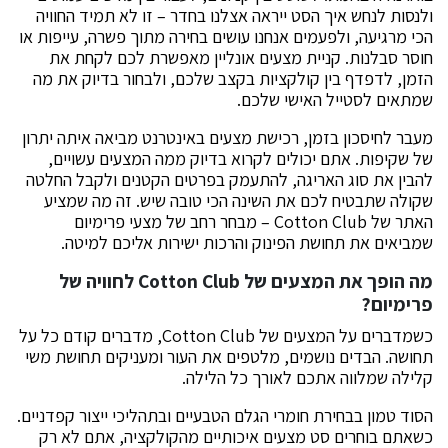
ולנסות לנחש איך הסט ייראה אצלנו בחדר – זו לא תמיד החוויה
הכי מרגיעה, ולפעמים אנחנו עושים בחירה מתוך פשרה, עייפות או
חוסר סבלנות. קניית מצעים אונליין מאפשרת לכם לקחת את
הזמן, לדפדף בין קולקציות בקצב שלכם, ולבחור בדיוק את מה
שמתאים לסטייל האישי שלכם.
מעבר לחיסכון בזמן, רכישת מצעים באינטרנט מביאה איתה יתרון
של שקיפות. אתם יכולים לקרוא בדיוק ממה המצעים עשויים,
להבין את סוג האריגה, להתעמק בפרטים הקטנים ולקבל החלטה
שקולה שתבטיח לכם את השינה הכי טובה שיש. זה מה שמציע
האתר של Cotton Club – מבחר רחב של מצעי פרימיום
שמביאים את תחושת הפינוק והרכות ישירות אליכם למיטה.
מה הופך את המצעים של Cotton Club לחוויה של
פרימיום?
כשמדברים על המצעים של Cotton Club, מדברים קודם כל על
תחושה. הבדים נושמים, מלטפים את העור ומעניקים תחושת משי
קלילה שמלווה אתכם לאורך כל הלילה.
הסוד טמון בבחירת חומרי הגלם הטבעיים ובתהליכי ייצור קפדניים.
כשאתם בוחרים סט מצעים איכותיים מהקולקציה, אתם לא רק