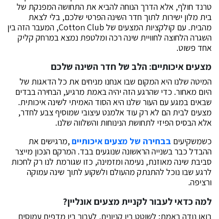
טרנד חולף, אלא הדרך הנוחה להביא את התחושה המפנקת של
בית מלון ישירות לתוך חדר השינה הפרטי שלכם, בלי לצאת
מהבית. עם קולקציות המצעים של Cotton Club, המעבר הזה בין
השגרה הלחוצה לחוויית שינה רכה ומלטפת נמצא במרחק קליק
אחד פשוט.
מצעים איכותיים: הלב של חדר השינה שלכם
המיטה שלנו היא המקום שבו אנחנו מניחים את כל הדאגות של
היום מאחור. כדי שהרגע הזה יהיה באמת מרגיע, הבחירה בבדים
שבאים במגע עם העור שלנו היא הסוד האמיתי לשינה איכותית.
מצעים לבית הם לא רק עוד אלמנט עיצובי שמוסיף צבע לחדר,
אלא הבסיס הפיזי לתחושת הנינוחות והשלווה שלנו.
כשמשקיעים
בבחירה של מצעים איכותיים
,מרגישים את
ההבדל כבר בשנייה הראשונה שנוגעים בבד. המרקם הנכון מייצר
סביבת שינה מאוזנת, נעימה ומזמינה, כזו שגורמת לנו רק לחכות
לרגע שבו נוכל להתנתק מהעולם ולשקוע לתוך שינה עמוקה
ורציפה.
למה כדאי לעבור לקניית מצעים אונליין?
בואו נודה באמת: לשוטט בין קניונים, לעבור בין מדפים עמוסים