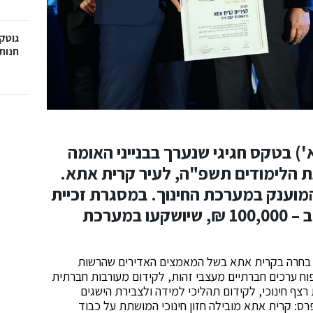
גוטק
חנות
') בטקס חגיגי שנערך בבנייני האומה
ת הלימודים תשפ"ה, לעיר קרית אתא.
המוענק במערכת החינוך. במסגרת זכיית
הפרס, מערכת החינוך העירונית זוכה ב – 100,000 ₪, שיושקעו במערכת
ת" בחרה בקרית אתא בשל המאמצים האדירים שהרשות
פוח ערכים חברתיים מעצבי זהות, לקידום מעורבות חברתית
 רצף חינוכי, לקידום תהליכי למידה ולצבירת הישגים
רס: קרית אתא מובילה חזון חינוכי המושתת על כבוד