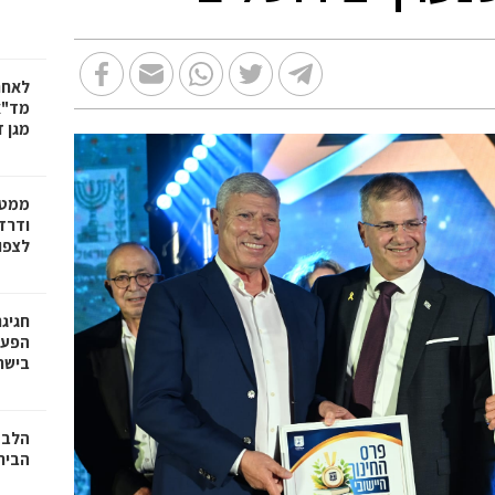
לאחר
מד"א
מגן ד
ממטו
ודרד
לצפון
חגיג
בישר
הלב ה
הבית