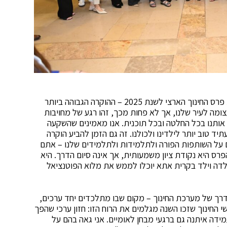
יעקב פרץ, ראש עיריית קרית אתא: "אתמול קיבלנו את פרס החינוך הארצי לשנת 2025 – ההוקרה הגבוהה ביותר
ומה לעיר שלנו, אך לא פחות מכך, זהו רגע של מחויבות
ל אותנו בכל החלטה ובכל תוכנית. אנו מאמינים שהשקעה
ד טוב יותר לילדינו ולכולנו. זה גם הזמן להביע הוקרה
ים על השותפות הפורה ולתלמידות ולתלמידים שלנו – אתם
רס היא נקודת ציון משמעותית, אך אינה סיום הדרך. היא
ילדה וילד בקרית אתא יוכלו לממש את מלוא הפוטנציאל
הדרך של מערכת החינוך – מקום שבו מתלכדים יחד ערכים,
שי החינוך שזכו השנה מגלמים את הרוח הזו: חזון ערכי שהפך
דה איתנה גם ברגעי מבחן לאומיים. אני גאה בהם על