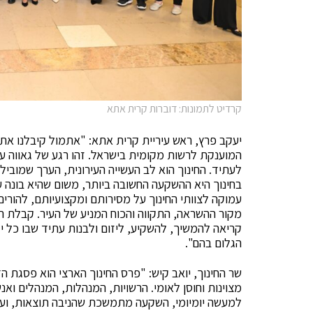
קרדיט לתמונות: דוברות קרית אתא
המוענקת לרשות מקומית בישראל. זהו רגע של גאווה עצ
לעתיד. החינוך הוא לב העשייה העירונית, הערך שמובי
בחינוך היא ההשקעה החשובה ביותר, משום שהיא בונה עתי
עמוקה לצוותי החינוך על מסירותם ומקצועיותם, להור
מקור ההשראה, התקווה והכוח המניע של העיר. קבלת הפ
קריאה להמשיך, להשקיע, ליזום ולבנות עתיד שבו כל 
הגלום בהם".
שר החינוך, יואב קיש: "פרס החינוך הארצי הוא פסגת 
מצוינות וחוסן לאומי. הרשויות, המנהלות, המנהלים ואנ
למעשה יומיומי, השקעה מתמשכת שהניבה תוצאות, ועמי