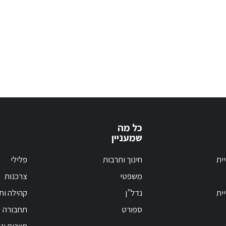
כל מה
שמעניין
ית
חינוך ותרבות
פלילי
משפטי
צרכנות
ית
נדל"ן
קהילה ות
ספורט
תחבורה
תיירות ונ