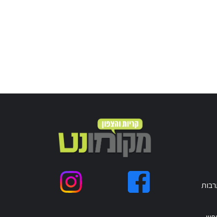
רבות
ופש