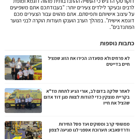
דוקורסקי הדגיש כי העשייה ההתנדבותית מהווה דוגמא ומופת
לרבים ובעיקר לילדים צעירים יותר: "בעבודתכם אתם משפיעים
על עיצוב אישיותם ותפיסתם. אתם מהווים עבור הצעירים מכם
דוגמא אישית". במהלך הערב הוענקו תעודות הוקרה לבני הנוער
המתנדבים".
כתבות נוספות
לא פרחים ולא מסעדה: הכירו את הזוג שמציל
חיים בדייטים
לאחר שלקה בדום לב, אורי הגיע לתחת מד"א
בקריית מוצקין כדי להודות לצוות מגן דוד אדום
שהציל את חייו
ממטוסי קרב ומסוקים ועד פסל החירות
ודרדסאבא: תערוכת אספני לגו מגיעה לצפון