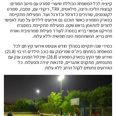
קייצית לכל המשפחה הכוללת שיעורי ספורט עם מיטב המורים:
קבוצות הליכה וריצה, פילאטיס, TRX, ריקודי עם, זומבה, ספורט
לקטנטנים, טורנירים כדורסל וכדורגל ועוד. הפעילות מתקיימת
בפארק הספורט כאשר תוכננו גם אירועים לילדים על מנת לאפשר
להורים להתאמן בראש שקט. הפעילות מתקיימת במסגרת
פרוייקט אפשרי בריא במטרה לעודד פעילות ספורטיבית ואורח
חיים בריא. ההשתתפות הינה חופשית וללא עלות.
כמידי שנה יתקיימו במהלך חודש אוגוסט אירועי קיץ חם לכל
המשפחה במתחם ביה"ס שפרינצק עם כוכב הילדים רוי בוי (21.8)
ואירוע סוף הקיץ בפארק הספורט (28.8) שיכלול הפנינג ענק עם
מתנפחים, מתקנים אתגריים, סדנאות יצירה והפעלות. כל
האירועים פתוחים לקהל הרחב ללא עלות.