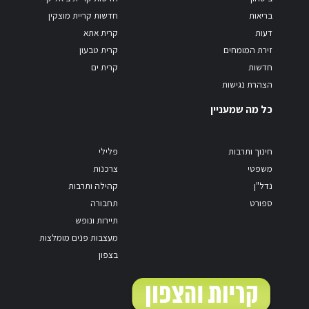
בריאות
חדשות קריית מוצקין
דעות
קרית אתא
זירת המומחים
קרית טבעון
חדשות
קרית ים
הצהרת נגישות
כל מה שמעניין
חינוך ותרבות
פלילי
משפטי
צרכנות
נדל"ן
קהילה ותרבות
ספורט
תחבורה
תיירות ונופש
מעצבות פנים מומלצות
בצפון