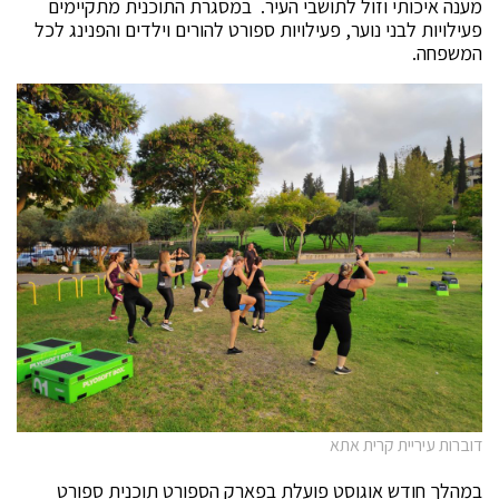
מענה איכותי וזול לתושבי העיר. במסגרת התוכנית מתקיימים
פעילויות לבני נוער, פעילויות ספורט להורים וילדים והפנינג לכל
המשפחה.
דוברות עיריית קרית אתא
במהלך חודש אוגוסט פועלת בפארק הספורט תוכנית ספורט