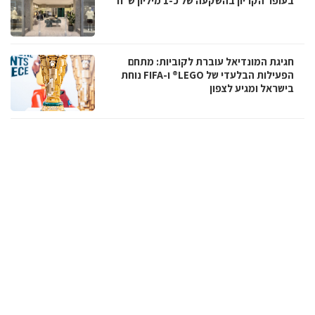
בעופר הקריון בהשקעה של כ-1 מיליון ש”ח
חגיגת המונדיאל עוברת לקוביות: מתחם
הפעילות הבלעדי של LEGO® ו-FIFA נוחת
בישראל ומגיע לצפון