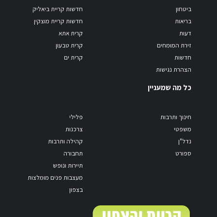
ביטחון
חדשות קריית ביאליק
בריאות
חדשות קריית מוצקין
דעות
קרית אתא
זירת המומחים
קרית טבעון
חדשות
קרית ים
הצהרת נגישות
כל מה שמעניין
חינוך ותרבות
פלילי
משפטי
צרכנות
נדל"ן
קהילה ותרבות
ספורט
תחבורה
תיירות ונופש
מעצבות פנים מומלצות
בצפון