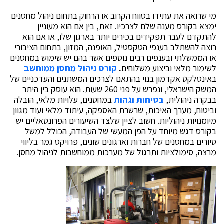
מי שרואה את עתידו בטווח הקרוב או הרחוק בתחום ניהול מחסנים
ימצא בקורס מענה שלם לצרכיו. זאת, בין אם הוא מעוניין
להתקדם לעבר תפקידים בכירים יותר בארגון שלו, או אם הוא
רוצה להשתלב בענפי הטקסטיל, האופנה, המזון, בתחום הציבורי
או הממשלתי ובענפים רבים נוספים אשר בהם יש שימוש במחסנים
לשימור מלאי וביצוע משלוחים
.
קורס ניהול מחסן ממוחשב
באינטלקט אקדמון בנוי בהתאם לצרכים המשתנים והעדכניים של
המשק הישראלי, ונפרש על פני 260 שעות. הוא עוסק בין היתר
בבקרה ניהולית,
בטיחות וגהות
במחסנים, עלויות מלאי, הובלה
וביטוח, מערך האיכות, שרשרת האספקה, עיתוד מלאי ועוד מגוון
מיומנויות ניהוליות. חשוב לציין שלצד השיעורים הפרונטאליים יש
בקורס דגש מיוחד על הפן המעשי של העבודה, הכולל למשל
סיורים במחסנים של חברות וארגונים שונים, פרויקט גמר בליווי
מרצה, סימולציות ותרגול של מערכות ממוחשבות לניהול מחסן.