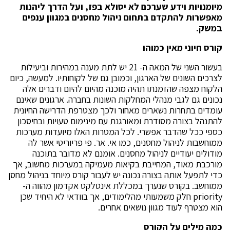
מיומנויות וידע שערכם לא יסולא בפז, ועל הדרך ליהנות
מאפשרות להתקדם בתחום ניהול מחסנים במגוון ענפים
במשק.
קורס חיוני מאין כמוהו
בעשור השני של המאה ה- 21 יש לתת מענה במהירות וביעילות
לצרכים השונים של הארגון, וכמובן גם של לקוחותיו. למעשה, כיום
הלקוח מצפה שהזמנתו תהיה מוכנה מהיום להיום ודברים אלה
נכונים גם לגבי מנהלי המחלקות השונות בחברה. ארגונים שאינם
עומדים בתחרות נשארים מאחור ולכך מצטרפת הדרישה החיונית
להתנהל בצורה מסודרת ומאורגנת עם מינימום טעויות ובחיסכון
כספי ככל שהדבר אפשרי. לכל המטרות האלו מיועדות מערכות
ממוחשבות לניהול מחסנים, כמו אי. אר. פי פריוריטי אשר לה
מודולים יעודיים לניהול מחסנים. אומנם לא מדובר בתוכנה
מורכבת מאוד, המחייבת בקיאות מעמיקה במערכות מחשוב, אך
כדי לתפעל אותה בצורה נכונה יש לעבור קורס מיוחד בניהול מחסן
ממוחשב. בקורס שנערך במכללת אינטלקט אקדמון מהווה ה-
priority חלק משמעותי מהלימודים, אך בוודאי לא היחיד שכן
הוא מצטרף לעוד מגוון נושאים אחרים.
כמה מילים על הקורס