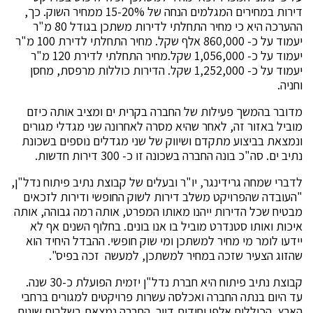
דירות במחירים המגלמים הנחה של 15-20% ממחיר השוק. כך,
ההערכה היא כי מחיר התחלתי לדירות משתכן בגודל 80 מ"ר
יעמוד על כ- 860,000 אלף שקל. מחיר התחלתי לדירת 100 מ"ר
יעמוד על כ- 1,056,000 שקל.מחיר התחלתי לדירת 120 מ"ר
יעמוד על כ- 1,252,000 שקל. הדירות כוללות מרפסת, מחסן
וחניה.
מדובר בהמשך פעילות של החברה בקרית ים ומציב אותה כיזם
מוביל באזור זה, לאחר שהיא מסרה לאחרונה שני מגדלי מגורים
ונמצאת בביצוע מתקדם ושיווק של שני מגדלים נוספים בשכונת
נתיב ים. סה"כ בונה החברה בשכונה זו כ- 300 דירות חדשות.
לדברי שמחה גרידינגר, יו"ר ובעלים של קבוצת נתיב פיתוח נדל"ן,
"העובדה שהפרויקט משלב דירות לשוק החופשי ודירות לזכאים
מבטיח שכל הדירות ייהנו מאותו המפרט, אותה רמה גבוהה, אותה
איכות ואותו סטנדרט מוביל בו אנו בונים. בחלוף השנים אף לא
יידעו לומר מי מחיר למשתכן ומי שוק חופשי. ההבדל היחיד הוא
שהזוג הצעיר שזכה במחיר למשתכן, למעשה זכה בפיס".
קבוצת נתיב פיתוח היא חברת נדל"ן יזמית הפועלת כ-30 שנה.
עד היום בנתה החברה ואכלסה עשרות פרויקטים למגורים ברחבי
הארץ, הכוללים אלפי יחידות דיור. החברה נמצאת בשלבים שונים