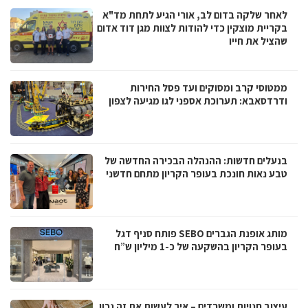
לאחר שלקה בדום לב, אורי הגיע לתחת מד"א
בקריית מוצקין כדי להודות לצוות מגן דוד אדום
שהציל את חייו
ממטוסי קרב ומסוקים ועד פסל החירות
ודרדסאבא: תערוכת אספני לגו מגיעה לצפון
בנעלים חדשות: ההנהלה הבכירה החדשה של
טבע נאות חונכת בעופר הקריון מתחם חדשני
מותג אופנת הגברים SEBO פותח סניף דגל
בעופר הקריון בהשקעה של כ-1 מיליון ש”ח
עיצוב חנויות ומשרדים – איך לעשות את זה נכון