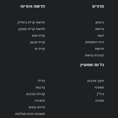
מדורים
חדשות אזוריות
ביטחון
חדשות קריית ביאליק
בריאות
חדשות קריית מוצקין
דעות
קרית אתא
זירת המומחים
קרית טבעון
חדשות
קרית ים
הצהרת נגישות
כל מה שמעניין
חינוך ותרבות
פלילי
משפטי
צרכנות
נדל"ן
קהילה ותרבות
ספורט
תחבורה
תיירות ונופש
מעצבות פנים מומלצות