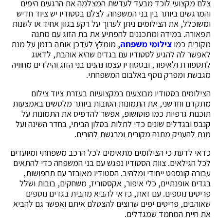
צלם מקצועי לוכד מבעד לעדשת המצלמה את הרגעים היפים
והמרגשים ביותר בין בני המשפחה. לצלם בסטודיו יש ציוד חדיש
ומשוכלל, את הצילומים ניתן לערוך על רקע בגוון אחיד או לשנות
תפאורה. במידה ומתכננים להפתיע את בת הזוג עם מתנה
מקורית כמו
צילומי משפחה
, מומלץ לעדכן אותה בזמן על מנת
לאפשר לה להגיע לסטודיו עם בגדים שהיא אוהבת, לדאוג
לתספורת ולאיפור, ובסטודיו עצמו נהנים בני הזוג והילדים מחוויה
מגבשת ומפרק נוסף באלבום המשפחתי.
הצילומים בסטודיו מבוצעים במקצועיות בעזרת ציוד צילום
מתקדם וחדשני, את התמונות הטובות ביותר מלטשים באמצעות
תוכנות גרפיות כמו פוטושופ, אפשר להדפיס את התמונות על
קנבס ובגדלים שונים כדי לתלות בסלון הביתי, בחדר השינה ועל
מנת להעניק מתנה מקורית ומרגשת להורים.
כדאי לדעת כי הצילומים מתאימים לכל הרכב משפחתי ומיועדים
לכל הגילאים. צוות הסטודיו נפגש עם בני המשפחה כדי להתאים
עבורה קונספט ייחודי ומלהיב. הסטודיו מאובזר עם תחפושות,
בגדים אופנתיים, כלי איפור, אקססוריז, משחקים, בובות ושלל
פריטים נוספים. עם זאת, כדאי להביא מהבית בגדים נוספים
שאוהבים, פריטים יפים שרוצים להצטלם איתם ואפשר גם להביא
את חיית המחמד שמגדלים.