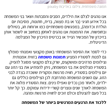
תמונה משפחתית. צילום: באדיבות pixaby
אנו נוהגים לצלם את הילדים, הסבים והסבתות ושאר בני המשפחה
בכל אירוע חגיגי (בר או בת מצווה, ברית, חתונות, מסיבות יום
הולדת וכדומה), במפגשים משפחתיים כמו ארוחות חג, בטיולים
ובחופשות. את התמונות אנו נוהגים לאחסן במחשב או לשמור אותן
בזיכרון של המכשיר הנייד או בכרטיס הזיכרון של המצלמה
הדיגיטלית.
כדי לספר את הסיפור המשפחתי באופן מקצועי ואמנותי מומלץ
גם לפנות לסטודיו המציע
תמונות משפחה
בזווית אמנותית
וצילומים מרהיבים ומושקעים, שרק צלם מקצועי מסוגל להפיק.
בסטודיו מצלמים את בני המשפחה, ניתן להפתיע את בני הזוג עם
יום צילומים בסטודיו, חוויה מרגשת ומקורית ששכרה בצדה לבני
הזוג. עם השנים המשפחה מתרחבת לכן הצילומים כוללים גם
ילדים, ולאחר מכן נכדים ואפילו נינים. צוות הסטודיו מלווה את
המשפחה לאורך שנים ונוצרים קשרי ידידות עמוקים. כך קל יותר
בכל פעם להצטלם וכולם זוכים לחוויה מרגשת ומהנה.
ללכוד את הרגעים המרגשים ביותר של המשפחה