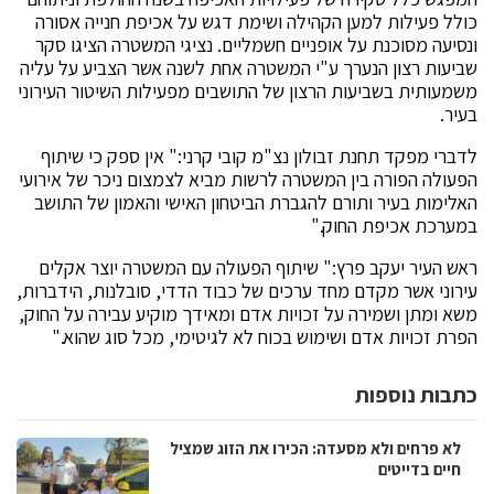
כולל פעילות למען הקהילה ושימת דגש על אכיפת חנייה אסורה
ונסיעה מסוכנת על אופניים חשמליים. נציגי המשטרה הציגו סקר
שביעות רצון הנערך ע"י המשטרה אחת לשנה אשר הצביע על עליה
משמעותית בשביעות הרצון של התושבים מפעילות השיטור העירוני
בעיר.
לדברי מפקד תחנת זבולון נצ"מ קובי קרני:" אין ספק כי שיתוף
הפעולה הפורה בין המשטרה לרשות מביא לצמצום ניכר של אירועי
האלימות בעיר ותורם להגברת הביטחון האישי והאמון של התושב
במערכת אכיפת החוק."
ראש העיר יעקב פרץ:" שיתוף הפעולה עם המשטרה יוצר אקלים
עירוני אשר מקדם מחד ערכים של כבוד הדדי, סובלנות, הידברות,
משא ומתן ושמירה על זכויות אדם ומאידך מוקיע עבירה על החוק,
הפרת זכויות אדם ושימוש בכוח לא לגיטימי, מכל סוג שהוא."
כתבות נוספות
לא פרחים ולא מסעדה: הכירו את הזוג שמציל
חיים בדייטים