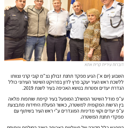
דוברות עיריית קרית אתא
השבוע (יום א') הגיע מפקד תחנת זבולון נצ"מ קובי קרני וצוותו
ללשכת ראש העיר יעקב פרץ לדון בפרויקט השיטור העירוני כולל
הגדרת יעדים ומטרות בנושא האכיפה בעיר לשנת 2019.
ע"פ מודל השיטור המשולב המופעל בעיר קיימת שותפות מלאה
בין הרשות המקומית למשטרה, כאשר הפעלת היחידות מתבצעת
ע"פ יעדים וקווי מדיניות המוגדרים ע"י ראש העיר בשיתוף עם
מפקדי תחנת המשטרה.
המפגש כלל סקירה של פעילויות האכיפה בשנה החולפת וניתוחם