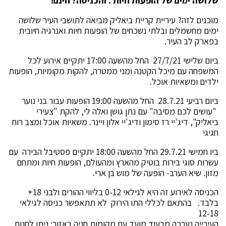
שלושה ימים של הופעות חיות . והכניסה? חינם
!
מוכנים לזה? עיריית קריית ביאליק מביאה לתושבי העיר שלושה
ימים מחשמלים ובלתי נשכחים של הופעות חיות ואנרגיה חיובית
בפארק לב העיר.
ביום שלישי 27/7/21 החל מהשעה 17:00 יתקיים אירוע לכל
המשפחה עם מיכל הקטנה ומני ממטרה, להקות מקומיות, הופעות
ילדים ומשאיות אוכל.
ביום רביעי 28.7.21 החל מהשעה 19:00 הופעות עבור בני נוער
"עושים לכם מסיבה" עם נתן גושן ואלה לי, להקת "צעירי
ביאליק", דיג'יי רז סימון ודיג'יי אלון ויינר. משאיות אוכל ומצב רוח
חגיגי
ביו חמישי 29.7.21 החל מהשעה 18:00 יתקיים פסטיבל הבירה עם
עשרות סוגי בירות בוטיק מהארץ ומהעולם, הופעות חיות ומתחם
מזון. שיא הערב- הופעה של מוש בן ארי.
הכניסה לאירוע זה היא לגילאי 0-12 בליווי ההורים ולבני 18+
בלבד. בהתאם לכללי התו הירוק לא תתאפשר כניסה לגילאי
12-18
העירייה נערכה מבעוד מועד עם מקומות חניה באזור: ניתן לחנות