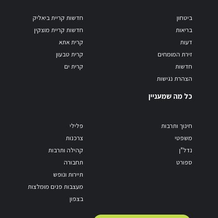
ביטחון
חדשות קריית ביאליק
בריאות
חדשות קריית מוצקין
דעות
קרית אתא
זירת המומחים
קרית טבעון
חדשות
קרית ים
הצהרת נגישות
כל מה שמעניין
חינוך ותרבות
פלילי
משפטי
צרכנות
נדל"ן
קהילה ותרבות
ספורט
תחבורה
תיירות ונופש
מעצבות פנים מומלצות
בצפון