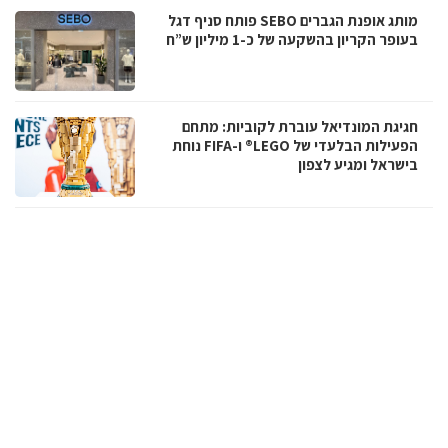
מותג אופנת הגברים SEBO פותח סניף דגל
בעופר הקריון בהשקעה של כ-1 מיליון ש”ח
חגיגת המונדיאל עוברת לקוביות: מתחם
הפעילות הבלעדי של LEGO® ו-FIFA נוחת
בישראל ומגיע לצפון