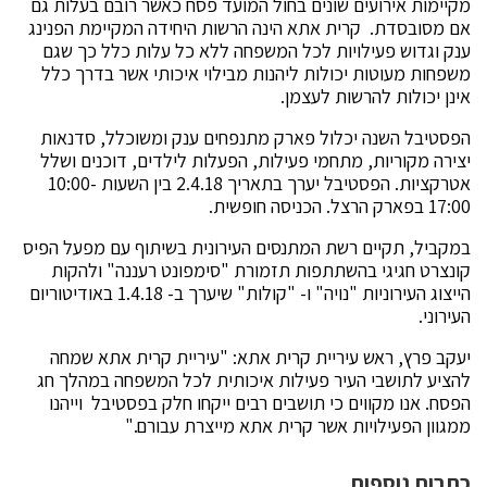
מקיימות אירועים שונים בחול המועד פסח כאשר רובם בעלות גם
אם מסובסדת. קרית אתא הינה הרשות היחידה המקיימת הפנינג
ענק וגדוש פעילויות לכל המשפחה ללא כל עלות כלל כך שגם
משפחות מעוטות יכולות ליהנות מבילוי איכותי אשר בדרך כלל
אינן יכולות להרשות לעצמן.
הפסטיבל השנה יכלול פארק מתנפחים ענק ומשוכלל, סדנאות
יצירה מקוריות, מתחמי פעילות, הפעלות לילדים, דוכנים ושלל
אטרקציות. הפסטיבל יערך בתאריך 2.4.18 בין השעות 10:00-
17:00 בפארק הרצל. הכניסה חופשית.
במקביל, תקיים רשת המתנסים העירונית בשיתוף עם מפעל הפיס
קונצרט חגיגי בהשתתפות תזמורת "סימפונט רעננה" ולהקות
הייצוג העירוניות "נויה" ו- "קולות" שיערך ב- 1.4.18 באודיטוריום
העירוני.
יעקב פרץ, ראש עיריית קרית אתא: "עיריית קרית אתא שמחה
להציע לתושבי העיר פעילות איכותית לכל המשפחה במהלך חג
הפסח. אנו מקווים כי תושבים רבים ייקחו חלק בפסטיבל וייהנו
ממגוון הפעילויות אשר קרית אתא מייצרת עבורם."
כתבות נוספות