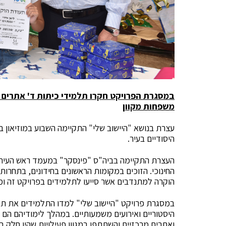
במסגרת הפרויקט חקרו תלמידי כיתות ד' אתרים ה
משפחות מקוון
עצרת בנושא "היישוב שלי" התקיימה השבוע במוזיאון ב
היסודיים בעיר.
העצרת התקיימה בביה"ס "פינסקר" במעמד ראש העיר, י
החינוכי. הזוכים במקומות הראשונים בחידונים, בתחרות ה
הוקרה למתנדבים אשר סייעו לתלמידים בפרויקט זה ומ
במסגרת פרויקט "היישוב שלי" למדו התלמידים את תול
היסטוריים ואירועים משמעותיים. במהלך לימודיהם הם ע
ואתרים מרכזיים והשתתפו במגוון פעילויות שהיו חלק 