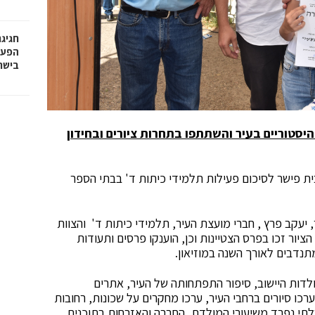
חגיג
בישר
יסטוריים בעיר והשתתפו בתחרות ציורים ובחידון
ית פישר לסיכום פעילות תלמידי כיתות ד' בבתי הספר
עקב פרץ , חברי מועצת העיר, תלמידי כיתות ד' והצוות
ציור זכו בפרס הצטיינות וכן, הוענקו פרסים ותעודות
תנדבים לאורך השנה במוזיאון.
דות היישוב, סיפור התפתחותה של העיר, אתרים
רכו סיורים ברחבי העיר, ערכו מחקרים על שכונות, רחובות
בלתי נפרד משיעורי המולדת, החברה והאזרחות בתוכנית