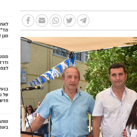
לאחר
מד"א
מגן ד
ממטו
ודרד
לצפון
בנעל
של ט
חדשנ
בעופר 