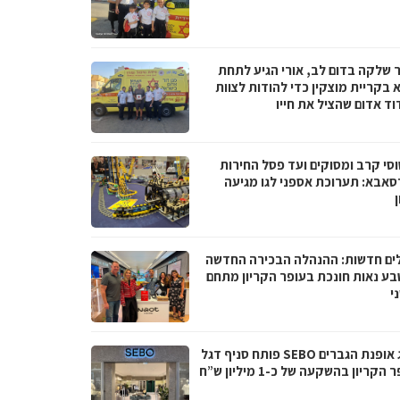
 שלקה בדום לב, אורי הגיע לתחת
 בקריית מוצקין כדי להודות לצוות
וד אדום שהציל את חייו
סי קרב ומסוקים ועד פסל החירות
סאבא: תערוכת אספני לגו מגיעה
ים חדשות: ההנהלה הבכירה החדשה
בע נאות חונכת בעופר הקריון מתחם
י
מותג אופנת הגברים SEBO פותח סניף דגל
הקריון בהשקעה של כ-1 מיליון ש”ח