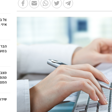
צל ב
איזי 
הברז
במטב
מצבר
מהפת
המצב
שירות