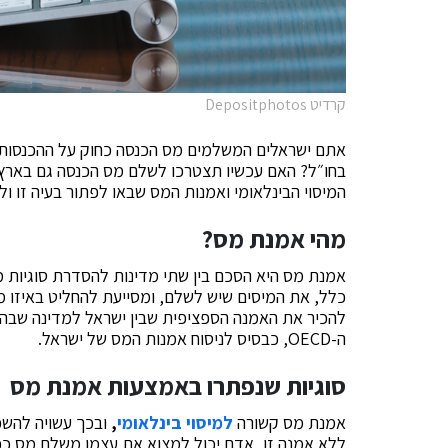
קרדיט Depositphotos
אתם ישראלים המשלמים מס הכנסה כחוק על ההכנסות
בחו״ל? האם עכשיו תצטרכו לשלם מס הכנסה גם בארץ
המיסוי הבינלאומי ואמנות המס שבאו לפתור בעיה זו ול
מהי אמנת מס?
אמנת מס היא הסכם בין שתי מדינות להסדרת סוגיות
כלל, את המיסים שיש לשלם, ומסייעת להחליט באיזו מ
להכיר את האמנה הספציפית שבין ישראל למדינה שבה 
ה-OECD, כבסיס לניסוח אמנות המס של ישראל.
סוגיות שנפתרו באמצעות אמנת מס
אמנת מס קשורה
למיסוי בינלאומי
,
ובכך עשויה להשפי
ללא אמנה זו, אדם יכול למצוא את עצמו משלם מס כפול