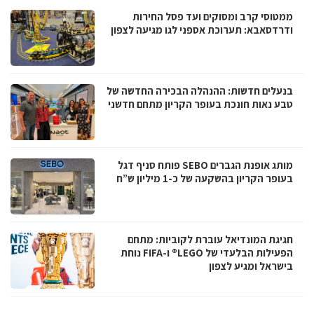
ממטוסי קרב ומסוקים ועד פסל החירות
ודרדסאבא: תערוכת אספני לגו מגיעה לצפון
בנעלים חדשות: ההנהלה הבכירה החדשה של
טבע נאות חונכת בעופר הקריון מתחם חדשני
מותג אופנת הגברים SEBO פותח סניף דגל
בעופר הקריון בהשקעה של כ-1 מיליון ש”ח
חגיגת המונדיאל עוברת לקוביות: מתחם
הפעילות הבלעדי של LEGO® ו-FIFA נוחת
בישראל ומגיע לצפון