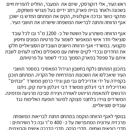
ראש העיר, אלי דוקורסקי, שיזם את המעבר, החליט להפריח חיים
בשכונה ולאחר בניית פארק רחב ידיים בעל מגרשי משחקים,
מתקני כושר וברכה אקולוגית, הקים את המתחם החדש בו ישוכן
אגף הרווחה ותחנה לבריאות המשפחה שישרתו את תושבי העיר.
אגף הרווחה משתרע על השטח של כ- 1200 מ"ר ובו לכל עובד
סוציאלי חדר אישי המאפשר לשמור על פרטיות הפונים וחיסיון
מקצועי. במשרדי אגף הרווחה הישנים העובדים הסוציאליים חלקו
את החדרים ובכדי לקיים שיחות עם מטופלים נאלצו לעתים לשבת
איתם על ספסל בפארק הסמוך בכדי לשמור על פרטיותם.
בתכנון המתחם נלקח בחשבון הגידול המאסיבי במספר תושבי
העיר שיאכלסו את השכונות המזרחיות של הקריה. המתחם תוכנן
בקפידה על ידי אדריכלים גבי מגן וגידי כרמון ממשרד "יובתים"
ואדריכלית דבי זיגלמן ממשרד דבי זיגלמן ורינת קינן. ניתנו
הדגשים להתאמת הריהוט לאווירה ויצירת סביבה מרגיעה ומזמינה.
המשרדים צוידו בלחצני מצוקה למיגור תופעת האלימות נגד
עובדים סוציאליים.
בנוסף לאגף הרווחה הוקמה במתחם תחנת לבריאות המשפחה
מרכזית עירונית המתפרשת על כ- 400 מ"ר ובה כל השירותים :
חדרי רופאים ואחיות, חדרי הנקה, חדרי הדרכה אישית וקבוצתית,