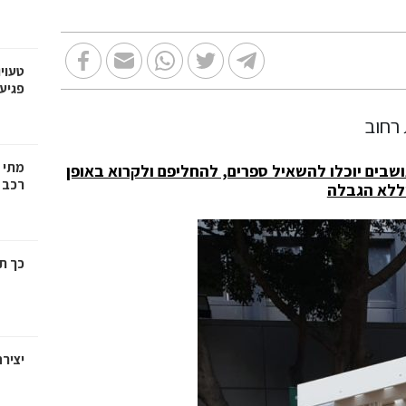
טעויו
פגיעה
מתי צ
ושבים יוכלו להשאיל ספרים, להחליפם ולקרוא באופן
רכב י
וללא הגבלה
כך ת
יציר