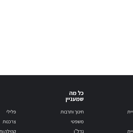
כל מה
שמעניין
ית
חינוך ותרבות
פלילי
משפטי
צרכנות
ית
נדל"ן
קהילה ות