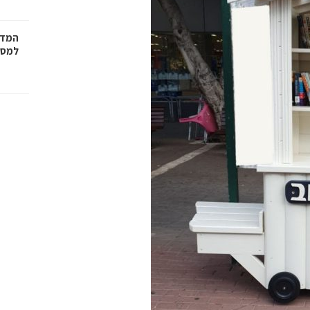
המדר
למסמ