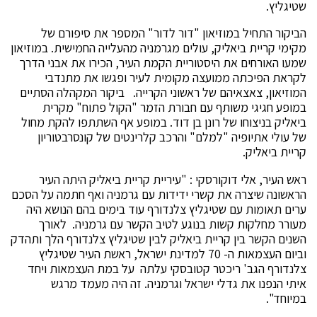
שטיגליץ.
הביקור התחיל במוזיאון "דור לדור" המספר את סיפורם של
מקימי קריית ביאליק, עולים מגרמניה מהעלייה החמישית. במוזיאון
שמעו האורחים את היסטוריית הקמת העיר, הכירו את אבני הדרך
לקראת הפיכתה ממועצה מקומית לעיר ופגשו את מתנדבי
המוזיאון, צאצאיהם של ראשוני הקרייה. ביקור המקהלה הסתיים
במופע חגיגי משותף עם חבורת הזמר "הקול פתוח" מקרית
ביאליק בניצוחו של רונן בן דוד. במופע אף השתתפו להקת מחול
של עולי אתיופיה "למלם" והרכב קלרינטים של קונסרבטוריון
קריית ביאליק.
ראש העיר, אלי דוקורסקי : "עיריית קריית ביאליק היתה העיר
הראשונה שיצרה את קשרי ידידות עם גרמניה ואף חתמה על הסכם
ערים תאומות עם שטיגליץ צלנדורף עוד בימים בהם הנושא היה
מעורר מחלקות קשות בנוגע לטיב הקשר עם גרמניה. לאורך
השנים הקשר בין קריית ביאליק לבין שטיגליץ צלנדורף הלך ותהדק
וביום העצמאות ה- 70 למדינת ישראל, ראשת העיר שטיגליץ
צלנדורף הגב' ריכטר קטובסקי עלתה על במת העצמאות ויחד
איתי הנפנו את גדלי ישראל וגרמניה. זה היה מעמד מרגש
במיוחד".