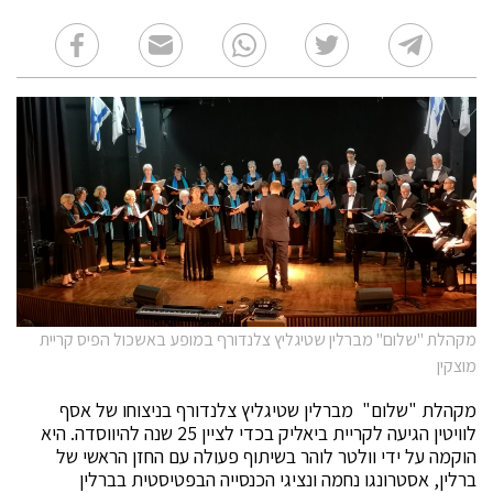
מקהלת "שלום" מברלין שטיגליץ צלנדורף במופע באשכול הפיס קריית
מוצקין
מקהלת "שלום" מברלין שטיגליץ צלנדורף בניצוחו של אסף
לוויטין הגיעה לקריית ביאליק בכדי לציין 25 שנה להיווסדה. היא
הוקמה על ידי וולטר לוהר בשיתוף פעולה עם החזן הראשי של
ברלין, אסטרונגו נחמה ונציגי הכנסייה הבפטיסטית בברלין