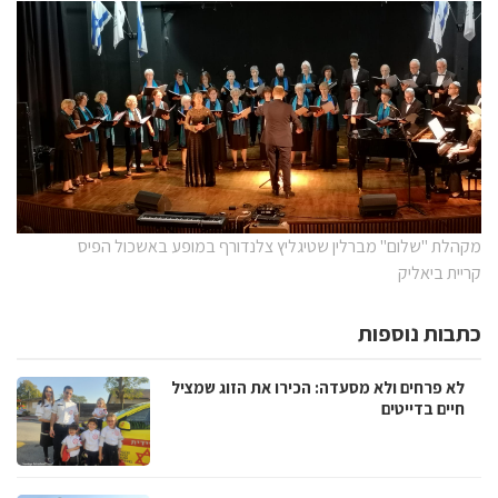
מקהלת "שלום" מברלין שטיגליץ צלנדורף במופע באשכול הפיס
קריית ביאליק
כתבות נוספות
לא פרחים ולא מסעדה: הכירו את הזוג שמציל
חיים בדייטים