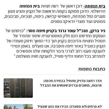
בית המזוזה-
דוכן ראשון של רשת חנויות
בית המזוזה
הירושלמי. הדוכן ממוקם בקומה הראשונה של הקניון ומציע מגוון
מוצרים החל ממזוזות, תשמישי קדושה, כיפות, חנוכיות, סביבונים,
פמוטים ועוד מוצרי יודאיקה נוספים.
ניר ברקן, מנכ"ל עופר גרנד בקניון חיפה מסר:
"כניסתם של
העסקים החדשים הינם חלק מאסטרטגיית שיפור מתמיד של
תמהיל החנויות והדוכנים בקניון תוך כדי המשך חיזוק מעמדו של
הקניון כמוביל באזור חיפה והסביבה. אנו פועלים באופן תמידי
להענקת מענה רחב לצרכי ציבור הלקוחות שלנו וממשיכים
להתרחב בכל תחומי הלייף סטייל, להענקת חוויה מושלמת."
כתבות נוספות
חדר רחצה מדויק מתחיל בבחירה חכמה:
ארונות, מושבים וברזים שעושים את ההבדל
לא פרחים ולא מסעדה: הכירו את הזוג שמציל