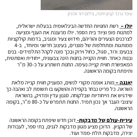
עופר גרנד קניון חיפה, צילום דור אהרון
יולו –
רשת החנויות החדשה הבינלאומית בבעלות ישראלית,
למתנות פופ וציוד בית הספר. יולו מרעננת את הענף ומציעה
לצרכנים הצעירים והוריהם, חידוש צעיר ומגניב, בדמות קולקציות
ממותגות ומתחלפות של מוצרים, בעיצוב חדשני ומיוחד, ב-4
צבעים: ורוד, סגול, כחול וירוק ובכך פונה לקהל התלמידים- בנים
ובנות כאחד. חווית הקנייה בחנות הינה צבעונית, ייחודית ואסתטית,
המאפשרת חווית קנייה נעימה. החנות תשתרע על כ-30 מ"ר
ותיפתח בקומה הראשונה.
יאנגה –
מותג אופנה מקורי לנשים, המעניק חווית קנייה מלאת
השראה. כל פריט נבחר בקפידה והושקעו בו תשומת לב ואהבה כך
שידגיש את הייחודיות שבלקוחה. סגנון עדין ומדויק, בהשראת
עיצובי העבר אך נכון תמיד. החנות תתפרש על כ-80 מ"ר, בקומה
הראשונה.
עירית-עולם של מדבקות-
דוכן חדש שיפתח בקומה הראשונה
של הקניון. הדוכן מציע מגוון מדבקות לגנים, בתי ספר, לעבודות
יצירה, מדבקות תלת-ממד ועוד.