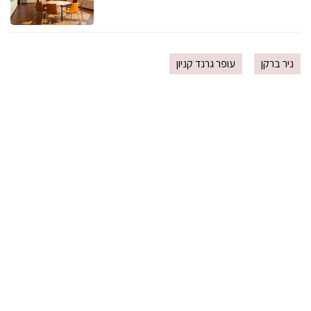
ניר ברקן
עופר גרנד קניון