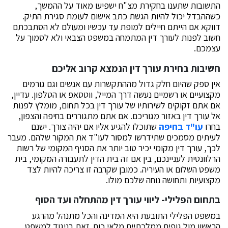
התשובות שתענו בחקירת מצ"ח ישפיעו מאוד על ההמשך,
כשההבדל יכול להיות הגשת כתב אישום לעומת סגירת התיק.
דווקא אם הייתם חיילים למופת עד עכשיו ומעולם לא הסתבכתם
חשוב לפנות לעורך דין המתמחה במשפט הצבאי ולא לסמוך על
עצמכם.
חשיבות בחירת עורך דין הנמצא קרוב אליכם
אין ספק שהיום חלק גדול מההתקשרות עם אנשים וגם גורמים
מקצועיים או רשמיים נעשה דרך המייל, ווטסאפ או הטלפון. עדיין,
אם אתם זקוקים לשירותיו של עורך דין בכל תחום, מומלץ לפנות
אל עורך דין באזור מגוריכם. אם אתם מתגוררים בחיפה והצפון,
בחרו
עו"ד בחיפה
שתוכלו להגיע אליו אם יהיה צורך. ישנם
לעיתים מסמכים שתידרשו למסור לעו"ד את המקור שלהם. מעבר
לכך, עורך דין מקומי יכיר טוב יותר את הסניף המקומי של רשות
הרלוונטית לעניינכם, בין אם זה בית הדין לתעבורה המקומי, בית
משפט השלום או העיריה. כמובן שקרבה זו צריכה להיות לצד
מקצועיות ותחושה נוחה שלכם מולו.
בתחום הפלילי- ליווי עורך דין מהתחלה ועד הסוף
במשפט הפלילי התובעת היא המדינה והכל מתנהל מהרגע
הראשון מול גופים ממלכתיים מלאי כוח. זאת בניגוד למשפט