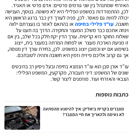
האזרחי שמתנהל בין שני גורמים פרטיים: אדם פרטי או תאגיד.
לכן, ההתמודדות במשפט הפלילי היא לא פשוטה. בנוסף, הענישה
יכולה להיות גם מאסר. לכן, פניה לעורך דין כבר ברגע הראשון היא
חשובה.
עו"ד פלילי בחיפה
או בהתאם לאזור בו נעצרתם ילווה
וינחה אתכם כבר משלב המעצר והחקירה. הדרך בה תענו על
שאלות החוקר היא קריטית. עורך הדין יקח חלק בכל שלב, בין אם
זו מניעת הארכת מעצר או לפחות המרתה במעצר בית, ייצוג
בשימוע אם יש וכמובן ייצוג במשפט. לכן, בחירת עורך דין מנוסה,
אך גם קרוב אליכם פיזית וזמין היא חשובה ותהיה לטובתכם.
עו"ד אורן סבן הוא עו"ד הנמצא בחיפה ובעל ניסיון רב בהיבטים
שונים של המשפט: דיני תעבורה, מקרקעין, המשפט הפלילי:
הצבאי והאזרחי ועוד. מוזמנים ליצור קשר.
כתבות נוספות
מצברים בקרית ביאליק: איך להימנע מהפתעה
לא נעימה ולהאריך את חיי המצבר?