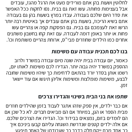
לחלוטין ושעות בהן אתם מורידים מעט את הרגל מהגז, עובדים
אבל בעצימות פחותה. עשו זאת גם בבית. נסו לחקות ככל האפשר
את סדר היום שלכם בעבודה. עבדו במרץ בשעות בהן גם בעבודה
אתם בשיא הריכוז, בשעות בהן אתם עובדים אך באיטיות רבה יותר
הרשו זאת לעצמכם גם בבית. גם הפסקות קפה או צהריים עשו
פחות או יותר באופן דומה לעבודה. עם זאת קחו בחשבון משתנים
אחרים כמו הילדים שחוזרים מבי"ס, ארוחת צהריים משותפת וכו'.
בנו לכם תכנית עבודה עם משימות
כאמור, יום עבודה בבית יהיה שונה מיום עבודה במשרד ולרוב
ההספק במשרד יהיה גבוה יותר. הגדירו לכם משימות לאותו יום,
רשמו אותן בסדר יורד בהתאם לדחיפות כך שיהיו משימות שחובה
לבצע, משימות מומלצות ומשימות אליהן תיגשו אם עוד יישאר
זמן.
שתפו את בני הבית בשינוי והגדירו צרכים
אם כבר ילדים, אין ספק שזהו אתגר לעבוד בזמן שהילדים חוזרים
מבית הספר או הגן, במיוחד אם הם מביאים חברים. לא כל שכן אם
הם לומדים בזום, נמצאים בבידוד וכו'. הגדירו את הצרכים שלכם.
אם אלה ילדים קטנים שנדרשת השגחה עליהם קבעו ביניכם איך
כך אחד מכם ייקח חלק בדבר כך שעבודתו של האחר תיפגע