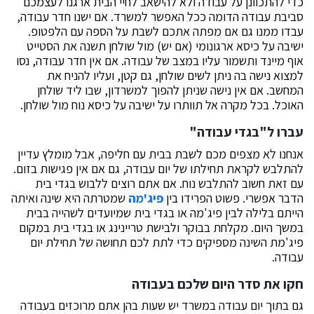
כדי להתכוונן על עבודה ולא להישאב לחיי הבית ארגנו לעצמכם
סביבת עבודה הדומה ככל האפשר למשרד. אם ישנו חדר עבודה,
עבדו ממנו גם אם מפתה אתכם לשבת על הספה עם הלפטופ.
ישיבה על כיסא ארגונומי (אם יש) מול שולחן תשנה את הסטייט
אוף מיינד ותשמור עליו במצב של עבודה. אם אין חדר עבודה, נסו
למצוא נישה בה ניתן לשים שולחן, גם קטן, ועליו להניח את
המחשב. אם אין נישה שניתן להפוך למשרדון, שבו ליד שולחן
האוכל. בכל מקרה אל תוותרו על ישיבה על כיסא נוח מול שולחן.
עברו ל"בגדי עבודה"
אנחנו לא מצפים מכם לשבת בבית עם חליפה, אבל מומלץ עדיין
להתלבש לקראת תחילתו של יום עבודה, גם אם אין פגישות בזום.
עם זאת חשוב להתלבש נוח. אם אתם רוצים ללבוש בגדי בית
הדבר אפשרי. פשוט הפרידו בין
פיג'מה
שמטרתה היא שינה ואיתה
הייתם בלילה לבין פיג'מה או בגדי בית שמיועדים לשהייה בבית
במשך היום. מקלחת בבוקר ולבישת טריינינג או בגדי בית במקום
פיג'מת השינה מספיקים כדי לתת לכם תחושה של תחילת יום
עבודה.
חקו את סדר היום שלכם בעבודה
גם בתוך יום עבודה במשרד יש שעות בהן אתם מרוכזים בעבודה