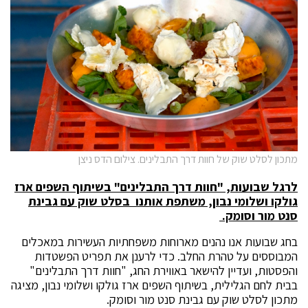
מתכון לסלט שוק של חוות דרך התבלינים. צילום הדס ניצן
לרגל שבועות, "חוות דרך התבלינים" בשיתוף השפים ארז
גולקו ושלומי נבון, משתפת אותנו ב
סלט שוק עם גבינת
סנט מור וסומק.
בחג שבועות אנו נהנים מארוחות משפחתיות העשירות במאכלים
המבוססים על טהרת החלב. כדי לרענן את תפריט הפשטדות
והפסטות, ועדיין להישאר באווירת החג, "חוות דרך התבלינים"
בבית לחם הגלילית, בשיתוף השפים ארז גולקו ושלומי נבון, מציגה
מתכון לסלט שוק עם גבינת סנט מור וסומק.