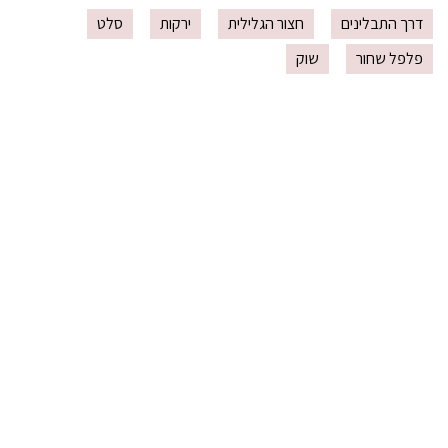
דרך התבלינים
חצור הגלילית
ירקות
סלט
פלפל שחור
שוק