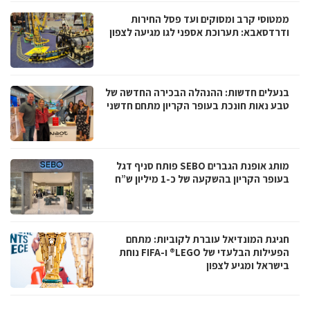
ממטוסי קרב ומסוקים ועד פסל החירות
ודרדסאבא: תערוכת אספני לגו מגיעה לצפון
בנעלים חדשות: ההנהלה הבכירה החדשה של
טבע נאות חונכת בעופר הקריון מתחם חדשני
מותג אופנת הגברים SEBO פותח סניף דגל
בעופר הקריון בהשקעה של כ-1 מיליון ש”ח
חגיגת המונדיאל עוברת לקוביות: מתחם
הפעילות הבלעדי של LEGO® ו-FIFA נוחת
בישראל ומגיע לצפון