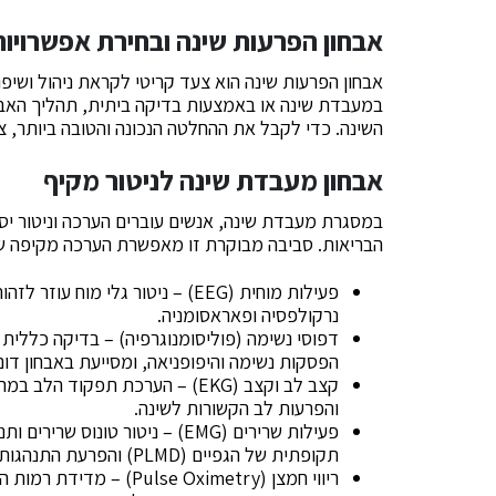
אבחון הפרעות שינה ובחירת אפשרויות
אבחון הפרעות שינה הוא צעד קריטי לקראת ניהול ושיפור
במעבדת שינה או באמצעות בדיקה ביתית, תהליך האבחו
השינה. כדי לקבל את ההחלטה הנכונה והטובה ביותר, צ
אבחון מעבדת שינה לניטור מקיף
במסגרת מעבדת שינה, אנשים עוברים הערכה וניטור יס
הבריאות. סביבה מבוקרת זו מאפשרת הערכה מקיפה ש
פעילות מוחית (EEG) – ניטור גלי מ
נרקולפסיה ופאראסומניה.
דפוסי נשימה (פוליסומנוגרפיה) – בדיקה כללית 
הפסקות נשימה והיפופניאה, ומסייעת באבחון דו
קצב לב וקצב (EKG) – הערכת תפק
והפרעות לב הקשורות לשינה.
פעילות שרירים (EMG) – ניטור טונ
תקופתית של הגפיים (PLMD) והפרעת התנהגות שינה REM (RBD).
ריווי חמצן (se Oximetry