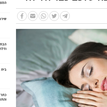
המצב
שירות
הבחי
ודלתו
בית מ
כתרי
והתא