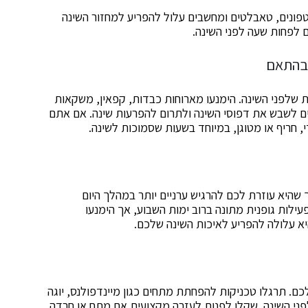
פונים, טאבלטים ומחשבים עלול להפריע למחזור השינה
 לפחות שעה לפני השינה.
 בהתאם
ת שלפני השינה. הימנעו מארוחות כבדות, קפאין, משקאות
לים לשבש את דפוסי השינה ולתרום להפרעות שינה. אם אתם
י, חריף או מטוגן, במיוחד בשעות שסמוכות לשינה.
 שהיא עוזרת לכם להרגיש ערניים יותר במהלך היום
ה. שאפו לפחות ל- 30 דקות של פעילות גופנית מתונה ברוב ימות השבוע, אך הימנעו
יא עלולה להפריע לאיכות השינה שלכם.
כם. תרגלו טכניקות להפחתת מתחים כגון מיינדפולנס, יוגה
פני השינה. שקלו לפנות לעזרה מקצועית אם מתח או חרדה