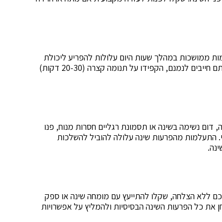
מות ממושכות במהלך שעות היום עלולות להפריע ליכולת
שלכם להירדם או לשמור על שינה רציפה בלילה. אם אתם חייבים לנמנם, הקפידו על תנומה קצרה (20-30 דקות)
 דום נשימה בשינה או תסמונת רגליים חסרות מנוח, פנו
י. התעלמות מהפרעות שינה עלולה להוביל להשלכות
ינה.
כם ללא הצלחה, שקלו להתייעץ עם מומחה שינה או ספק
חן את כל הפרעות השינה הבסיסיות ולהמליץ על אפשרויות