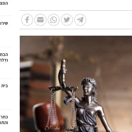
המצב
שירות
הבחי
ודלתו
בית מ
כתרי
והתא