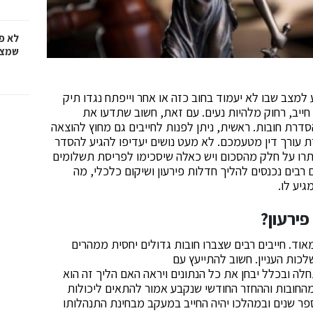
לא פ
שמציל
 למצב שבו לא יעמוד בחוב כזה או אחר וייפתח נגדו תיק
ייב, רחוק מלהיות נעים. עם זאת, חשוב שתדעו את
הסדרת חובות. ראשית, ניתן לפנות לחייבים גם מחוץ להוצאה
 עורך דין מטעמכם. לא מעט נושים יעדיפו להגיע להסדר
ותרו על חלק מהסכום ויש כאלה שיסכימו לפריסת תשלומים
ם רבים נכנסים להליך חדלות פירעון ושיקום כלכלי, מה
יע לו.
פירעון?
אוד. חייבים רבים שצברו חובות גדולים יחסית ממהרים
כות העניין. חשוב להתייעץ עם
לה ובכלל יבחן את כל הנתונים ויראה האם הליך זה הוא
 מהחובות וההחזר החודשי שנקבע אמור להתאים ליכולות
פר שנים ובמהלכו יהיה החייב במעקב מבחינת התנהלותו