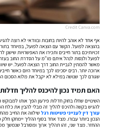
Credit Canva.com
אף אחד לא אוהב להיות בחובות ובוודאי לא רוצה להגיע
בהוצאה לפועל. הקשר עם הוצאה לפועל, במיוחד בתור ח
זכויותיכם בתור חייבים ותכירו את האפשרויות שישנן ל
לפועל ולנסות לנהל איתם מו"מ על הסדרת החוב בעזרת
מאשר להמתין לגביית החוב דרך הוצאה לפועל. יש שיו
ארוכה יותר. רבים יסכימו לכך במיוחד היום כאשר חייבי
שגורם לכך שנושה במילא לא יקבל את מלוא הסכום המג
האם תמיד נכון להיכנס להליך חדלות 
השינויים שחלו בחוק חדלות פירעון הפך אותו למבוקש מ
להגיש בקשה ולהיכס להליך זה מבלי להבין את כלח השל
עורך דין לענייני פשיטות רגל
שילווה את החייב מהתח
הנכון ביותר עבורו. מצד אחד בסוף ההליך יימחקו חלק
ההחזר. מצד שני, זהו תהליך ארוך ומסורבל שנמשך מס