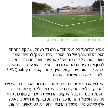
צילום באדיבות דוברות עיריית מגדל העמק
מגרש הכדורגל הסינטטי החדש במגדל העמק, שהוקם במתחם
הספורט המשותף של בתי הספר 'יערת העמק' ו'נופים' אושר
באופן רשמי על ידי נציג פיפ"א שהגיע במיוחד מהולנד במטרה
לבחון את תקינות המגרש מקרוב, ומצא כי הוא עומד בהתאמה
מלאה לדרישות פיפ"א, ואף שייך אותו לקטגוריית FIFA Quality
כלומר, מאושר למשחקים רשמיים.
המגרש הוקם במסגרת תכנית משרד התרבות והספורט וזכה לשם
"שחבק", כלומר שחקן בקהילה. המגרש כולל מערכות תאורה
וחשמל העומדות בכל התקנים והדרישות הטכניות, מערכת גידור
מחודשת ושביל גישה מהכביש הראשי, ובהקמתו הושקעו כ-700
אלף שקלים מידי משרד התרבות והספורט, הטוטו-ווינר והרשות