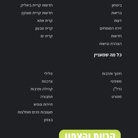
ביטחון
חדשות קריית ביאליק
בריאות
חדשות קריית מוצקין
דעות
קרית אתא
זירת המומחים
קרית טבעון
חדשות
קרית ים
הצהרת נגישות
כל מה שמעניין
חינוך ותרבות
פלילי
משפטי
צרכנות
נדל"ן
קהילה ותרבות
ספורט
תחבורה
תיירות ונופש
מעצבות פנים מומלצות
בצפון