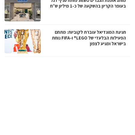
מותג אופנת הגברים SEBO פותח סניף דגל
בעופר הקריון בהשקעה של כ-1 מיליון ש”ח
חגיגת המונדיאל עוברת לקוביות: מתחם
הפעילות הבלעדי של LEGO® ו-FIFA נוחת
בישראל ומגיע לצפון