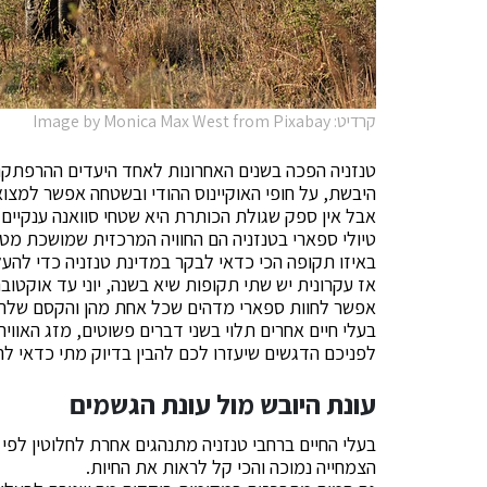
קרדיט: Image by Monica Max West from Pixabay
טנזניה הפכה בשנים האחרונות לאחד היעדים ההרפתקנ
היבשת, על חופי האוקיינוס ההודי ובשטחה אפשר למצוא
אבל אין ספק שגולת הכותרת היא שטחי סוואנה ענקיים
טיולי ספארי בטנזניה הם החוויה המרכזית שמושכת מט
באיזו תקופה הכי כדאי לבקר במדינת טנזניה כדי להעלו
אז עקרונית יש שתי תקופות שיא בשנה, יוני עד אוקטוב
אפשר לחוות ספארי מדהים שכל אחת מהן והקסם שלה. הס
בעלי חיים אחרים תלוי בשני דברים פשוטים, מזג האווי
לפניכם הדגשים שיעזרו לכם להבין בדיוק מתי כדאי לה
עונת היובש מול עונת הגשמים
בעלי החיים ברחבי טנזניה מתנהגים אחרת לחלוטין לפי 
הצמחייה נמוכה והכי קל לראות את החיות.