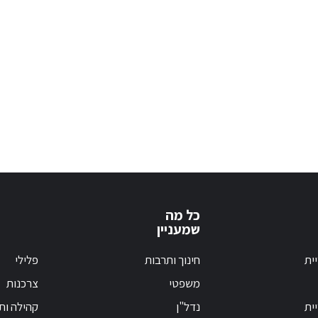
כל מה
שמעניין
ית
חינוך ותרבות
פלילי
משפטי
צרכנות
ית
נדל"ן
קהילה ות