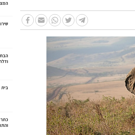
המצב
שירות
הבחי
ודלתו
בית מ
כתרי
והתא