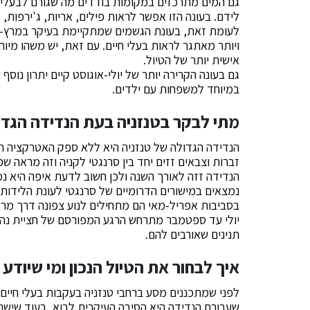
גם המים מתרכזים במקומות בודדים מה שגורם לבעלי הח
לידם. בעונה הזו אפשר לראות פילים, אריות, ג'ירפות, 
לעומת זאת, בעונת הגשמים שמתקיימת בעיקר במרץ-מאי
ויותר מאתגר לראות בעלי חיים. עם זאת, יש משהו מיו
אישית יותר של הטיול.
גם בעונה הקרירה יותר של יולי-אוגוסט קיים יתרון נו
במיוחד למשפחות עם ילדים.
מתי לבקר בטנזניה בעת הנדידה הגדו
הנדידה הגדולה של טנזניה היא ללא ספק האטרקציה הכי
זברות וצבאים זזים יחד בין סרנגטי לקניה וזה מראה 
הנדידה זזה לאורך השנה ולכן חשוב לדעת איפה היא נמ
נמצאים במישורים הדרומיים של סרנגטי לעונת הלידות ו
בסביבות אפריל-מאי הם מתחילים לנוע צפונה דרך מרכז
יולי עד ספטמבר מתרחש הרגע המפורסם של חציית נהר 
תנינים שאורבים להם.
איך לבחור את הטיול הנכון ומי שיודע 
לפני שמתכננים מסע ברחבי טנזניה בעקבות בעלי חיים
שעבורם הנדידה היא הסיבה העיקרית לבוא, בעוד שישנם