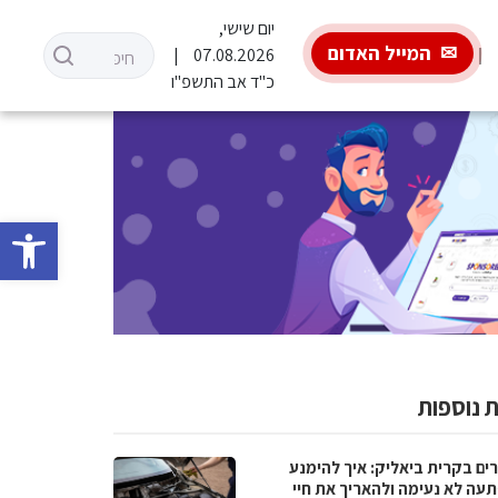
יום שישי,
המייל האדום
07.08.2026
כ"ד אב התשפ"ו
פתח סרגל 
 נוספות
ים בקרית ביאליק: איך להימנע
עה לא נעימה ולהאריך את חיי