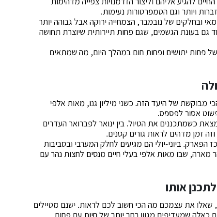
יים להגיע אליהם וליצור הזדמנויות צפייה מדהימות
זברות ויותר וגם הטמפרטורות נעימות.
 ובחלקים של נובמבר, הצמחייה ירוקה אבל גבוהה יותר
חד גם בעונת הגשמים, שגם פחות תיירותית שיוצרת תחושה
סף של פחות יתושים ופחות חום במהלך היום, מה שמתאים
לה
 מבוקשת של היעד הזה. כשני מיליון גנו, מאות אלפי
שפשוט אסור לפספס.
צאת כשמתכננים את הטיול. בין ינואר לפברואר העדרים
זה זמן מדהים לראות גורים קטנים.
 הפארק. ביוני-יולי הם מגיעים לחלק המערבי ובסביבות
מארה, שבו מאות אלפי בעלי חיים מנסים לחצות נהר עם
לתכנן אותו
, שאלו את עצמכם מה הכי חשוב לכם לראות. ישנם מטיילים
 כאלה שמעדיפים מגוון רחב יותר של חיות עם פחות