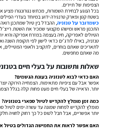
הצפיפות של תיירים.
בכל הנוגע לבחירת השמורות, מכתש נגורונגורו מציע את
בשטח קטן ופארק טרנגירה ידוע במיוחד בעדרי הפילים 
כשמדובר על טנזניה
, ההבדל בין טיול שמתכנן רואה
התכנון מראש ומישהו מקצועי שמכיר את השטח. רייצ'ל 
הטיולים לאפריקה, חיה בעצמה במזרח אפריקה והיא יוד
טנזניה, באילו לודג'ים כדאי לישון לפי תקופת השנה 
לתאריכים שאתם בוחרים, לתקציב ולאופי המטיילים, א
מה שאתם מחפשים.
שאלות ותשובות על בעלי חיים בטנזני
האם כדאי לבוא לטנזניה בעונת הגשמים?
אפשר אבל עם ציפיות מתאימות. הצמחייה הירוקה יוצרת 
יותר. הראייה של בעלי חיים מעט פחות קלה בגלל הצמח
כמה זמן מומלץ להקדיש לטיול ספארי בטנזניה?
מומלץ להקדיש לפחות שמונה עד עשרה ימים לטיול ספ
יותר אפשריים, אבל חבל לטוס כל כך רחוק לחוויה חלק
האם אפשר לראות את החמישה הגדולים בטיול א