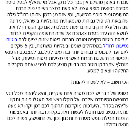
עוברת באופן מושלם אין בכך כל נזק, אבל מי שנאלץ לבטל טיסה
מסיבה רפואית מוצא עצמו לא פעם במצב בעייתי מול חברת
התעופה ומול סוכני הנסיעות, ומי שנפצע בזמן שהותו בחו"ל גילה
שהוצאות הטיפול גבוהות משמעותית מהעלויות בישראל, מדינה
שבה חל עליו חוק ביטוח בריאות ממלכתי. אם כן, הקפידו לדאוג
לנושא הזה עוד בטרם צאתכם אל שדה התעופה והקפידו לבחור
פוליסת ביטוח מקיפה וטובה. חברות ביטוח שונות יציעו לכם
ביטוח
נסיעות
לחו
"
ל
במסלולים שונים ובעלויות משתנות, בין 5 שקלים
ליום ועד לסכומים גבוהים יותר ובהתאם לגילכם, למצבכם הרפואי
ולכיסוי הנדרש. גם חברות האשראי מציעות ביטוח נסיעות, אבל
מומלץ שתבדקו היטב מה בדיוק מוצע לכם לפני שאתם מקבלים
החלטה ויוצאים למסע.
הכי חשוב – לא לשכוח ליהנות!
בסופו של דבר יש לכם מטרה אחת עיקרית, והיא ליהנות מכל רגע
בחופשה המיוחדת שלכם. אל תקלו ראש ואל תעגלו פינות ותקוו
ש"יהיה בסדר". היערכות מוקדמת תחסוך לכם זמן יקר ולא מעט
עוגמת נפש, ואם תוכלו לעשות זאת בקלות רבה יותר באמצעות
הזמנת חבילת נופש מסודרת ותכנון נכון של החופשה, צפויה לכם
הנאה גדולה!