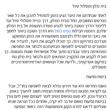
בית מלון ומסלול טיול
לאחר שבחרתם את היעד הגיע הזמן להתחיל לתכנן את כל שאר
הפרטים החשובים, החל מבית המלון, דרך בניית מסלולי טיול ועד
ללימוד הדרך הטובה ביותר להגיע משדה התעופה אל בית המלון
שלכם. הזמנת חבילות
נופש
בחול
היא הדרך הטובה ביותר לחסוך
את כאבי הראש הללו ולצמצם משמעותית את הזמן המושקע
מצדכם בפרויקט הזה. כך תוכלו לקבוע את היעד, להגדיר את
המועדים הרלוונטיים לחופשה מבחינתכם ולבחור את החופשה
המתאימה ביותר עבורכם מתוך שלל אפשרויות שונות ומגוונות. כך
תוכלו לקבוע את התקציב המתאים לכם ולבחור בית מלון נוח
במיקום אטרקטיבי, ולדעת שכל הנושאים האדמיניסטרטיביים
מטופלים.
ביטוח נסיעות
השנה החדשה היא עוד תירוץ נפלא לצאת לחופשה בחו"ל, אבל
גם לקראת ההנאה הגדולה והחוויה הצפויה חשוב להיערך באופן
רציונלי ונכון. לא מעט נופשים נוטים לומר לעצמם שאין להם צורך
בביטוח נסיעות משום שדבר לא יקרה, ואחרים ככל הנראה שכחו
שעליהם לדאוג לפרט הקטן והמשמעותי הזה. כאשר הנסיעה