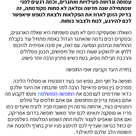
עמוסה וגדושה פעילויות ואתגרים, וכמה רגעים לפני
שמתחילה שנה חדשה ומלאה לא פחות מקודמתה, זה
בדיוק הזמן לארוז את הפקלאות ולצאת לנופש שיאפשר
לכם להירגע, לנוח ולצבור כוחות.
השאלה שמעסיקה היום לא מעט משפחות היא שאלת הארגונים,
ובמקרים רבים נדמה שהאתגר הגדול באמת מתחיל עוד בקבלת
ההחלטות ובתכנון הנסיעה. עם זאת, אין סיבה אמיתית להיכנס
ללחץ או להשקיע שעות רבות של חיפושים, תכנון מסלולים
והרכבת חבילות נופש, בטח כשיש פתרון הרבה יותר פשוט.
בחירת היעד וקביעת אופי החופשה
חופשה על חוף הים, נופש זוגי בעיר רומנטית או מסלולי הליכה
מפרכים בין נופים פראיים? הרבה לפני שתבחרו את היעד שלכם
כדאי שתדמיינו לעצמכם את
החופשה
המושלמ
ת
ותנסו לקבוע מה
אתם באמת צריכים ומחפשים. אם אתם חולמים על טיולים
רומנטיים בעיר, ארוחות גורמה ויין משובח סביר להניח שיעדים כמו
פריז או טוסקנה יתאימו לכם יותר מאשר חופשה בדרום אמריקה,
ואם אתם שואפים לעצור ולנוח תחת השמש המלטפת כשלפניכם
ים כחול כנראה שעדיף לכם להימנע מניו יורק בחורף ולהפנות את
תשומת הלב שלכם לתאילנד.