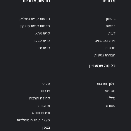
מדורים
חדשות אזוריות
ביטחון
חדשות קריית ביאליק
בריאות
חדשות קריית מוצקין
דעות
קרית אתא
זירת המומחים
קרית טבעון
חדשות
קרית ים
הצהרת נגישות
כל מה שמעניין
חינוך ותרבות
פלילי
משפטי
צרכנות
נדל"ן
קהילה ותרבות
ספורט
תחבורה
תיירות ונופש
מעצבות פנים מומלצות
בצפון