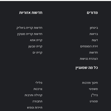
מדורים
חדשות אזוריות
ביטחון
חדשות קריית ביאליק
בריאות
חדשות קריית מוצקין
דעות
קרית אתא
זירת המומחים
קרית טבעון
חדשות
קרית ים
הצהרת נגישות
כל מה שמעניין
חינוך ותרבות
פלילי
משפטי
צרכנות
נדל"ן
קהילה ותרבות
ספורט
תחבורה
תיירות ונופש