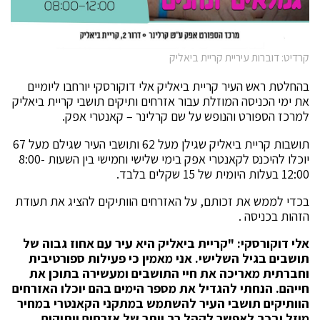
קרדיט: דוברות עיריית קריית ביאליק
בהחלטת ראש העיר קריית ביאליק אלי דוקורסקי יורחבו ליומיים
את ימי הכניסה המוזלת עבור אזרחים ותיקים תושבי קריית ביאליק
למרכז הספורט והנופש על שם קרלינר – קאנטרי אפק.
תושבות קריית ביאליק שגילן מעל 62 ותושבי העיר שגילם מעל 67
יוכלו להיכנס לקאנטרי אפק בימי שלישי וחמישי בין השעות 8:00-
12:00 בעלות היומית של 15 שקלים בלבד.
בכדי לממש את זכותם, על האזרחים הוותיקים להציג את תעודת
הזהות בכניסה .
אלי דוקורסקי: "קריית ביאליק היא עיר עם אחוז גבוה של
תושבים בגיל השלישי. אני מאמין כי פעילות ספורטיבית
וחברתית מאריכה את חיי התושבים ומעשירה בתוכן את
חייהם. הנחתי להגדיל את מספר הימים בהם יוכלו האזרחים
הוותיקים תושבי העיר להשתמש במתקני הקאנטרי במחיר
מוזל ובכך לאפשר לקהל רב יותר של אזרחים וותיקים