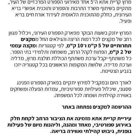
מרוץ קריית אתא ה־5 אחד מאירועי הספורט המרכזיים של העיר,
מתקיים בשיתוף משרד התרבות והספורט ותוכנית אפשרי בריא
העירונית, כחלק מהתוכנית הלאומית לעידוד אורח חיים בריא
ופעיל.
המרוץ יוזנק בשעות הבוקר מפארק הספורט העירוני, ויכלול מגוון
רחב של מקצים לכל רמות הריצה והגילאים החל מ
מקצים
תחרותיים של 5 ק"מ ו־10 ק"מ
, לפי קטגוריות ו
מקצה עממי
של 2 ק"מ
, הפתוח לקהל הרחב, משפחות ותלמידי בתי הספר.
כל משתתף יקבל ערכת משתתף הכוללת חולצת מרוץ, מדליה
וערכת מדידה. שלושת המקומות הראשונים בכל קטגוריה יזכו
בגביע הצטיינות.
לאורך היום ובמקביל למירוץ יתקיים בפארק הספורט הפנינג
ססגוני, שיכלול פעילויות ספורטיביות, עמדות הפעלה ומשחקים
באווירה קהילתית ושמחה לכל המשפחה.
ההרשמה למקצים נפתחה באתר
עיריית קריית אתא מזמינה את הציבור הרחב לקחת חלק
באירוע ספורטיבי, מאחד ומהנה, וליהנות מיום של פעילות
גופנית, גיבוש קהילתי ואווירה בריאה.