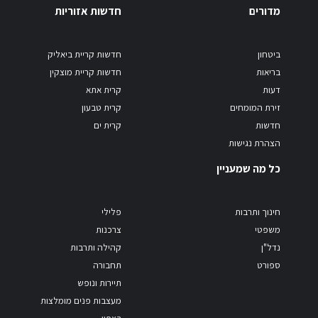
מדורים
חדשות אזוריות
ביטחון
חדשות קריית ביאליק
בריאות
חדשות קריית מוצקין
דעות
קרית אתא
זירת המומחים
קרית טבעון
חדשות
קרית ים
הצהרת נגישות
כל מה שמעניין
חינוך ותרבות
פלילי
משפטי
צרכנות
נדל"ן
קהילה ותרבות
ספורט
תחבורה
תיירות ונופש
מעצבות פנים מומלצות
בצפון