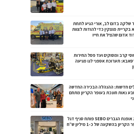
 שלקה בדום לב, אורי הגיע לתחת
 בקריית מוצקין כדי להודות לצוות
וד אדום שהציל את חייו
סי קרב ומסוקים ועד פסל החירות
סאבא: תערוכת אספני לגו מגיעה
ים חדשות: ההנהלה הבכירה החדשה
בע נאות חונכת בעופר הקריון מתחם
י
מותג אופנת הגברים SEBO פותח סניף דגל
הקריון בהשקעה של כ-1 מיליון ש”ח