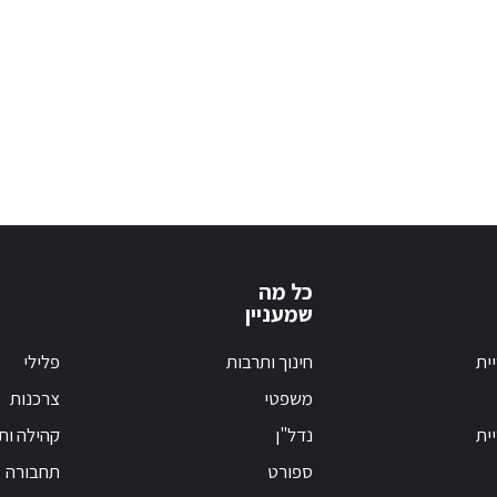
כל מה
שמעניין
ית
חינוך ותרבות
פלילי
משפטי
צרכנות
ית
נדל"ן
קהילה ות
ספורט
תחבורה