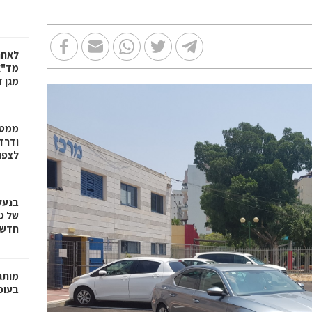
לאחר
מד"א
מגן ד
ממטו
ודרד
לצפון
בנעל
של ט
חדשנ
בעופר 