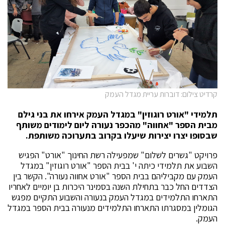
קרדיט צילום: דוברות עריית מגדל העמק
תלמידי "אורט רוגוזין" במגדל העמק אירחו את בני גילם
מבית הספר "אחווה" מהכפר נעורה ליום לימודים משותף
שבסופו יצרו יצירות שיעלו בקרוב בתערוכה משותפת.
פרויקט "גשרים לשלום" שמפעילה רשת החינוך "אורט" הפגיש
השבוע את תלמידי כיתה י' בבית הספר "אורט רוגוזין" במגדל
העמק עם מקביליהם בבית הספר "אורט אחווה נעורה". הקשר בין
הצדדים החל כבר בתחילת השנה בסמינר היכרות בן יומיים לאחריו
התארחו התלמידים במגדל העמק בנעורה והשבוע התקיים מפגש
הגומלין במסגרתו התארחו התלמידים מנעורה בבית הספר במגדל
העמק.