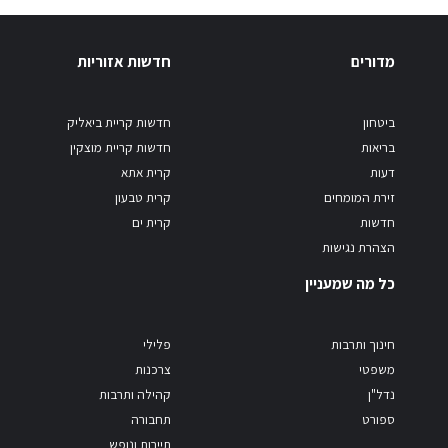
מדורים
חדשות אזוריות
ביטחון
חדשות קריית ביאליק
בריאות
חדשות קריית מוצקין
דעות
קרית אתא
זירת המומחים
קרית טבעון
חדשות
קרית ים
הצהרת נגישות
כל מה שמעניין
חינוך ותרבות
פלילי
משפטי
צרכנות
נדל"ן
קהילה ותרבות
ספורט
תחבורה
תיירות ונופש