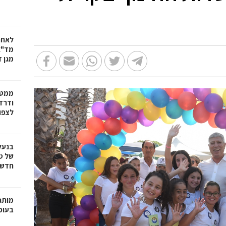
לאחר
מד"א
מגן ד
ממטו
ודרד
לצפון
בנעל
של ט
חדשנ
בעופר 