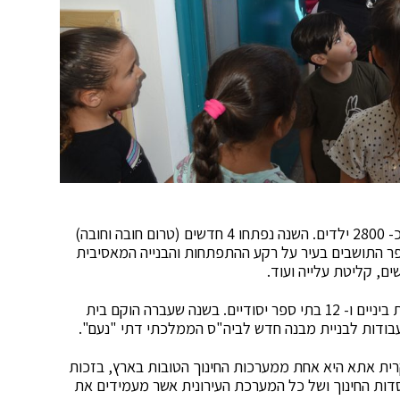
בקריית אתא פועלים 90 גני ילדים אשר נותנים מענה לכ- 2800 ילדים. השנה נפתחו 4 חדשים (טרום חובה וחובה)
י במספר התושבים בעיר על רקע ההתפתחות והבנייה המאסיבית
ם, קליטת עלייה ועוד.
בנוסף קיימים 19 בתי ספר, מתוכם 3 תיכונים, 4 חטיבות ביניים ו- 12 בתי ספר יסודיים. בשנה שעברה הוקם בית
בודות לבניית מבנה חדש לביה"ס הממלכתי דתי "נעם".
רית אתא היא אחת ממערכות החינוך הטובות בארץ, בזכות
דות החינוך ושל כל המערכת העירונית אשר מעמידים את