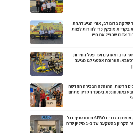
 שלקה בדום לב, אורי הגיע לתחת
 בקריית מוצקין כדי להודות לצוות
וד אדום שהציל את חייו
סי קרב ומסוקים ועד פסל החירות
סאבא: תערוכת אספני לגו מגיעה
ים חדשות: ההנהלה הבכירה החדשה
בע נאות חונכת בעופר הקריון מתחם
י
מותג אופנת הגברים SEBO פותח סניף דגל
הקריון בהשקעה של כ-1 מיליון ש”ח