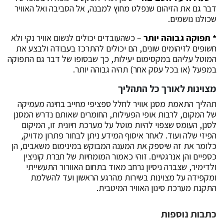
דבר גם את הזיהום שנפלט מחוץ למבנה, אל הסביבה ואל האוויר
שכולנו נושמים.
* תפוקה גבוהה יותר
– כשהעובדים יכולים לנשום אוויר נקי ולא
חשופים לזיהומים שונים, הם יכולים להתרכז בעבודה ולבצע את
המוטל עליהם במקסימום יעילות, כך שבסופו של דבר גם התפוקה
במפעל (או בכל עסק אחר) תהיה גבוהה יותר.
מצוינות לאורך כל התהליך
תהליך התאמת מסנן אוויר לחלל ספציפי מחייב בחינה מעמיקה
של המקום, לרבות אופי הפעילות, החומרים שאותם נדרש המסנן
לסנן, העומס שצפוי להיות מוטל על מערכת חיונית זו, המיקום
הפיזי שלה ועוד. לאחר איסוף המידע ניתן לבחור פתרון מדויק,
כלומר את זה שיספק את המענה המבוקש במינימום משאבים, הן
כספיים והן אנרגטיים. זוהי כאמור המומחיות של חברת קוניצין
ולדימיר, שצברה ניסיון נרחב מאוד בתחום האוורור התעשייתי
ומקפידה על מצוינות בשירות מהרגע הראשון ועד להשלמת
התקנת מערכת סינון האוויר המיטבית.
כתבות נוספות