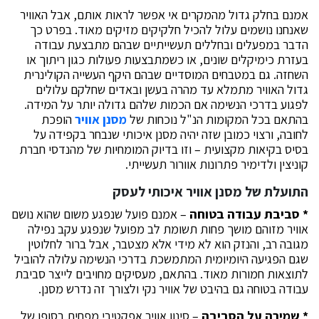
אמנם בחלק גדול מהמקרים אי אפשר לראות אותם, אבל האוויר
שאנחנו נושמים עלול להכיל חלקיקים מזיקים מאוד. בפרט כך
הדבר במפעלים ובחללים תעשייתיים שבהם מתבצעת עבודה
בעזרת כימיקלים שונים, או כשמתבצעות פעולות כגון ריתוך או
השחזה. גם במטבחים המוסדיים שבהם היקף העשייה הקולינרית
גדול האוויר מתמלא עד מהרה בעשן ובאדים שחלקם עלולים
לפגוע בדרכי הנשימה אם הכמות שלהם גדולה יותר על המידה.
בהתאם בכל המקומות הנ"ל נוכחות של
מסנן אוויר
הופכת
לחובה, ורצוי כמובן שזה יהיה מסנן איכותי שנבחר בקפידה על
בסיס בקיאות מקצועית – וזו בדיוק המומחיות של מהנדסי חברת
קוניצין ולדימיר פתרונות אוורור תעשייתי.
התועלת של מסנן אוויר איכותי לעסק
* סביבת עבודה בטוחה
– אמנם פועל שנפגע משום שהוא נושם
אוויר מזוהם מושך פחות תשומת לב מפועל שנפגע עקב נפילה
מגובה רב, והנזק הוא לא מידי אלא מצטבר, אבל ברור לחלוטין
שגם הפגיעה היומיומית המתמשכת בדרכי הנשימה עלולה להוביל
לתוצאות חמורות מאוד. בהתאם, מעסיקים מחויבים לייצר סביבת
עבודה בטוחה גם בהיבט של אוויר נקי ולצורך זה נדרש מסנן.
* שמירה על הסביבה
– סינון אוויר אפקטיבי מפחית בסופו של