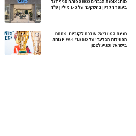
מותג אופנת הגברים SEBO פותח סניף דגל
בעופר הקריון בהשקעה של כ-1 מיליון ש”ח
חגיגת המונדיאל עוברת לקוביות: מתחם
הפעילות הבלעדי של LEGO® ו-FIFA נוחת
בישראל ומגיע לצפון