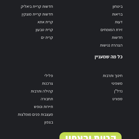
ביטחון
חדשות קריית ביאליק
בריאות
חדשות קריית מוצקין
דעות
קרית אתא
זירת המומחים
קרית טבעון
חדשות
קרית ים
הצהרת נגישות
כל מה שמעניין
חינוך ותרבות
פלילי
משפטי
צרכנות
נדל"ן
קהילה ותרבות
ספורט
תחבורה
תיירות ונופש
מעצבות פנים מומלצות
בצפון