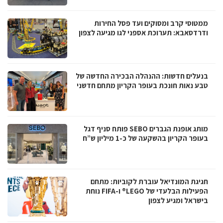
ממטוסי קרב ומסוקים ועד פסל החירות
ודרדסאבא: תערוכת אספני לגו מגיעה לצפון
בנעלים חדשות: ההנהלה הבכירה החדשה של
טבע נאות חונכת בעופר הקריון מתחם חדשני
מותג אופנת הגברים SEBO פותח סניף דגל
בעופר הקריון בהשקעה של כ-1 מיליון ש”ח
חגיגת המונדיאל עוברת לקוביות: מתחם
הפעילות הבלעדי של LEGO® ו-FIFA נוחת
בישראל ומגיע לצפון