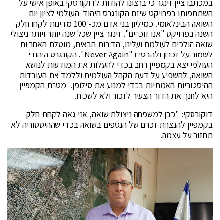
במכתבו ציין זינגר כי ברצונו להודות לדוקורסקי באופן אישי על
השתתפותו בפרויקט שיזם הקונגרס היהודי העולמי לציון יום
השואה הבינלאומי. כמיליון בני אדם מכ- 100 מדינות לקחו חלק
השנה בפרויקט "אנו זוכרים". זינגר ציין שכל שנה יותר ויותר ניצולי
שואה הולכים לעולמם ועלינו, הדורות הבאים, מוטלת האחריות
לשמור על זכרון ולהבטיח
"Never Again"
. הקונגרס היהודי
העולמי יצא בקמפיין רחב בכדי להעלות את המודעות לנושא
השואה, להשפיע על דעת הקהל העולמית וללמד את העובדות
ההיסטוריות האמתיות בכדי למנוע את סילופן. מטרת הקמפיין
היא לחנך את הדור הצעיר לזכור ולא לשכוח.
דוקורסקי: "כבן למשפחה ניצולת שואה, אני גאה לקחת חלק
בקמפיין להנצחת זכרם של הנספים בשואה בכדי שההיסטוריה לא
תחזור על עצמה.